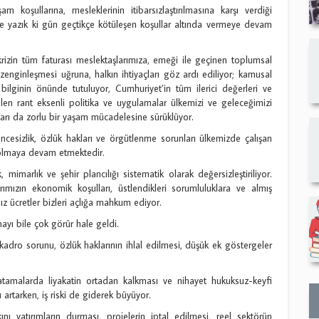
m koşullarına, mesleklerinin itibarsızlaştırılmasına karşı verdiği
e yazık ki gün geçtikçe kötüleşen koşullar altında vermeye devam
krizin tüm faturası meslektaşlarımıza, emeği ile geçinen toplumsal
enginleşmesi uğruna, halkın ihtiyaçları göz ardı ediliyor; kamusal
l bilginin önünde tutuluyor, Cumhuriyet’in tüm ilerici değerleri ve
gelen rant eksenli politika ve uygulamalar ülkemizi ve geleceğimizi
arı da zorlu bir yaşam mücadelesine sürüklüyor.
vencesizlik, özlük hakları ve örgütlenme sorunları ülkemizde çalışan
ı olmaya devam etmektedir.
marlık ve şehir plancılığı sistematik olarak değersizleştiriliyor.
ımızın ekonomik koşulları, üstlendikleri sorumluluklara ve almış
ız ücretler bizleri açlığa mahkum ediyor.
yı bile çok görür hale geldi.
adro sorunu, özlük haklarının ihlal edilmesi, düşük ek göstergeler
tamalarda liyakatin ortadan kalkması ve nihayet hukuksuz-keyfi
 artarken, iş riski de giderek büyüyor.
ı yatırımların durması, projelerin iptal edilmesi, reel sektörün