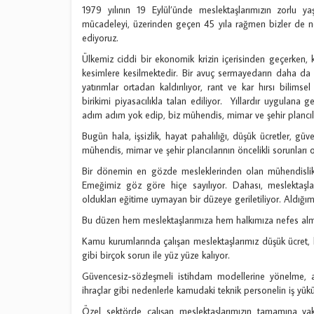
1979 yılının 19 Eylül’ünde meslektaşlarımızın zorlu yaşa
mücadeleyi, üzerinden geçen 45 yıla rağmen bizler de n
ediyoruz.
Ülkemiz ciddi bir ekonomik krizin içerisinden geçerken, 
kesimlere kesilmektedir. Bir avuç sermayedarın daha da z
yatırımlar ortadan kaldırılıyor, rant ve kar hırsı bilimse
birikimi piyasacılıkla talan ediliyor. Yıllardır uygulana 
adım adım yok edip, biz mühendis, mimar ve şehir plancıl
Bugün hala, işsizlik, hayat pahalılığı, düşük ücretler, gü
mühendis, mimar ve şehir plancılarının öncelikli sorunlar
Bir dönemin en gözde mesleklerinden olan mühendislik, mi
Emeğimiz göz göre hiçe sayılıyor. Dahası, meslektaşlar
oldukları eğitime uymayan bir düzeye geriletiliyor. Aldığım
Bu düzen hem meslektaşlarımıza hem halkımıza nefes alma
Kamu kurumlarında çalışan meslektaşlarımız düşük ücret, k
gibi birçok sorun ile yüz yüze kalıyor.
Güvencesiz-sözleşmeli istihdam modellerine yönelme, a
ihraçlar gibi nedenlerle kamudaki teknik personelin iş yükü
Özel sektörde çalışan meslektaşlarımızın tamamına yakın