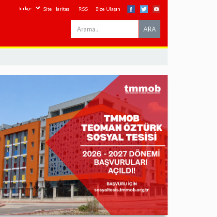
Site Haritası
RSS
Bize Ulaşın
Search
ARA
this
site