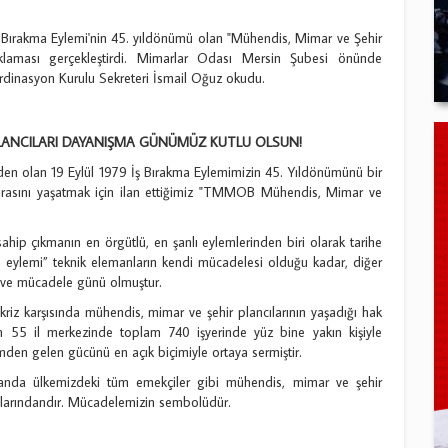
Bırakma Eylemi'nin 45. yıldönümü olan "Mühendis, Mimar ve Şehir
ıklaması gerçekleştirdi. Mimarlar Odası Mersin Şubesi önünde
rdinasyon Kurulu Sekreteri İsmail Oğuz okudu.
LANCILARI DAYANIŞMA GÜNÜMÜZ KUTLU OLSUN!
en olan 19 Eylül 1979 İş Bırakma Eylemimizin 45. Yıldönümünü bir
mirasını yaşatmak için ilan ettiğimiz "TMMOB Mühendis, Mimar ve
hip çıkmanın en örgütlü, en şanlı eylemlerinden biri olarak tarihe
ma eylemi” teknik elemanların kendi mücadelesi olduğu kadar, diğer
ma ve mücadele günü olmuştur.
riz karşısında mühendis, mimar ve şehir plancılarının yaşadığı hak
için 55 il merkezinde toplam 740 işyerinde yüz bine yakın kişiyle
imden gelen gücünü en açık biçimiyle ortaya sermiştir.
amanda ülkemizdeki tüm emekçiler gibi mühendis, mimar ve şehir
şlarındandır. Mücadelemizin sembolüdür.