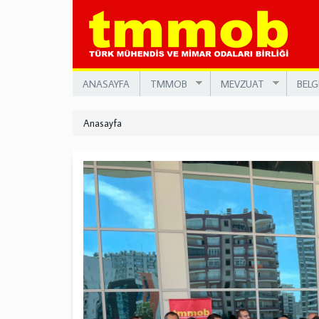
Ana
içeriğe
atla
ANASAYFA
TMMOB
MEVZUAT
BELG
Anasayfa