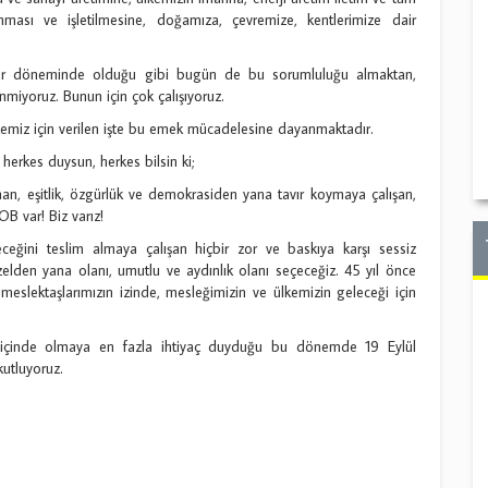
unması ve işletilmesine, doğamıza, çevremize, kentlerimize dair
n her döneminde olduğu gibi bugün de bu sorumluluğu almaktan,
inmiyoruz. Bunun için çok çalışıyoruz.
lkemiz için verilen işte bu emek mücadelesine dayanmaktadır.
erkes duysun, herkes bilsin ki;
nan, eşitlik, özgürlük ve demokrasiden yana tavır koymaya çalışan,
 var! Biz varız!
eceğini teslim almaya çalışan hiçbir zor ve baskıya karşı sessiz
lden yana olanı, umutlu ve aydınlık olanı seçeceğiz. 45 yıl önce
eslektaşlarımızın izinde, mesleğimizin ve ülkemizin geleceği için
k içinde olmaya en fazla ihtiyaç duyduğu bu dönemde 19 Eylül
utluyoruz.