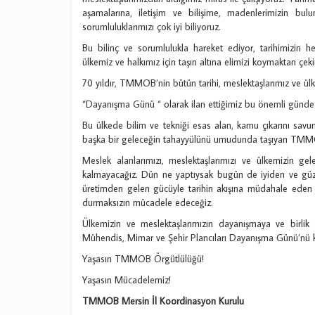
aşamalarına, iletişim ve bilişime, madenlerimizin bul
sorumluluklarımızı çok iyi biliyoruz.
Bu bilinç ve sorumlulukla hareket ediyor, tarihimizi
ülkemiz ve halkımız için taşın altına elimizi koymaktan çek
70 yıldır, TMMOB’nin bütün tarihi, meslektaşlarımız ve ü
“Dayanışma Günü “ olarak ilan ettiğimiz bu önemli günde h
Bu ülkede bilim ve tekniği esas alan, kamu çıkarını savu
başka bir geleceğin tahayyülünü umudunda taşıyan TMMOB
Meslek alanlarımızı, meslektaşlarımızı ve ülkemizin gel
kalmayacağız. Dün ne yaptıysak bugün de iyiden ve güze
üretimden gelen gücüyle tarihin akışına müdahale eden m
durmaksızın mücadele edeceğiz.
Ülkemizin ve meslektaşlarımızın dayanışmaya ve birli
Mühendis, Mimar ve Şehir Plancıları Dayanışma Günü’nü k
Yaşasın TMMOB Örgütlülüğü!
Yaşasın Mücadelemiz!
TMMOB Mersin İl Koordinasyon Kurulu