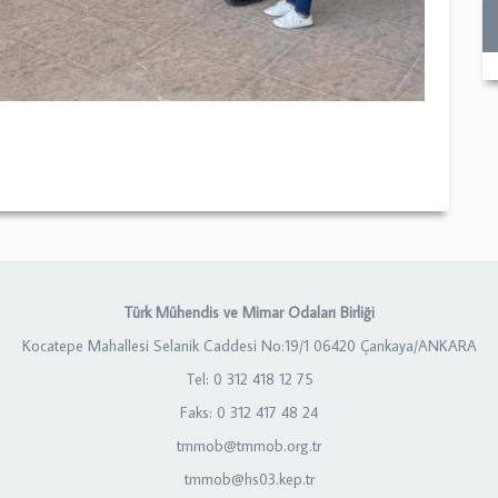
Türk Mühendis ve Mimar Odaları Birliği
Kocatepe Mahallesi Selanik Caddesi No:19/1 06420 Çankaya/ANKARA
Tel: 0 312 418 12 75
Faks: 0 312 417 48 24
tmmob@tmmob.org.tr
tmmob@hs03.kep.tr