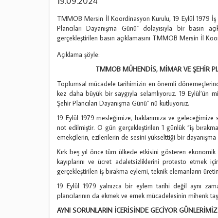
19.09.2024
TMMOB Mersin İl Koordinasyon Kurulu, 19 Eylül 1979 İş 
Plancıları Dayanışma Günü" dolayısıyla bir basın aç
gerçekleştirilen basın açıklamasını TMMOB Mersin İl Koo
Açıklama şöyle:
TMMOB MÜHENDİS, MİMAR VE ŞEHİR P
Toplumsal mücadele tarihimizin en önemli dönemeçlerind
kez daha büyük bir saygıyla selamlıyoruz. 19 Eylül’ün 
Şehir Plancıları Dayanışma Günü" nü kutluyoruz.
19 Eylül 1979 mesleğimize, haklarımıza ve geleceğimize sa
not edilmiştir. O gün gerçekleştirilen 1 günlük ”iş bırak
emekçilerin, ezilenlerin de sesini yükselttiği bir dayanış
Kırk beş yıl önce tüm ülkede etkisini gösteren ekonomik k
kayıplarını ve ücret adaletsizliklerini protesto etmek 
gerçekleştirilen iş bırakma eylemi, teknik elemanların üret
19 Eylül 1979 yalnızca bir eylem tarihi değil aynı z
plancılarının da ekmek ve emek mücadelesinin mihenk ta
AYNI SORUNLARIN İÇERİSİNDE GEÇİYOR GÜNLERİMİZ