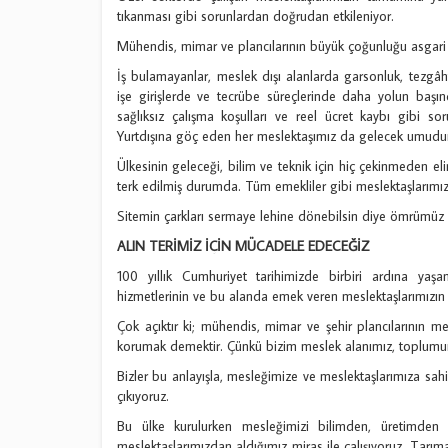
tıkanması gibi sorunlardan doğrudan etkileniyor.
Mühendis, mimar ve plancılarının büyük çoğunluğu asgari ü
İş bulamayanlar, meslek dışı alanlarda garsonluk, tezgâht
işe girişlerde ve tecrübe süreçlerinde daha yolun başında
sağlıksız çalışma koşulları ve reel ücret kaybı gibi so
Yurtdışına göç eden her meslektaşımız da gelecek umudu
Ülkesinin geleceği, bilim ve teknik için hiç çekinmeden el
terk edilmiş durumda. Tüm emekliler gibi meslektaşlarımız
Sitemin çarkları sermaye lehine dönebilsin diye ömrümüz 
ALIN TERİMİZ İÇİN MÜCADELE EDECEĞİZ
100 yıllık Cumhuriyet tarihimizde birbiri ardına yaşa
hizmetlerinin ve bu alanda emek veren meslektaşlarımızın 
Çok açıktır ki; mühendis, mimar ve şehir plancılarının m
korumak demektir. Çünkü bizim meslek alanımız, toplumun 
Bizler bu anlayışla, mesleğimize ve meslektaşlarımıza sa
çıkıyoruz.
Bu ülke kurulurken mesleğimizi bilimden, üretimden
meslektaşlarımızdan aldığımız miras ile çalışıyoruz. Tarım