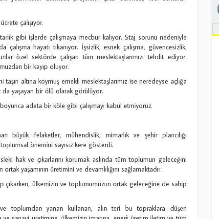
crete çalışıyor.
arlık gibi işlerde çalışmaya mecbur kalıyor. Staj sorunu nedeniyle
 çalışma hayatı tıkanıyor. İşsizlik, esnek çalışma, güvencesizlik,
runlar özel sektörde çalışan tüm meslektaşlarımızı tehdit ediyor.
muzdan bir kayıp oluyor.
ini taşın altına koymuş emekli meslektaşlarımız ise neredeyse açlığa
 da yaşayan bir ölü olarak görülüyor.
boyunca adeta bir köle gibi çalışmayı kabul etmiyoruz.
nan büyük felaketler, mühendislik, mimarlık ve şehir plancılığı
toplumsal önemini sayısız kere gösterdi.
esleki hak ve çıkarlarını korumak aslında tüm toplumun geleceğini
ortak yaşamının üretimini ve devamlılığını sağlamaktadır.
hip çıkarken, ülkemizin ve toplumumuzun ortak geleceğine de sahip
 ve toplumdan yanan kullanan, alın teri bu topraklara düşen
a ve sanayi üretimine, ülkemizin imarına, enerji üretim iletim ve tüm