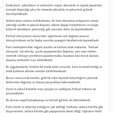
Emekçilerin, yoksulların ve ezilenlerin sosyal, ekonomik ve siyasal yaşamdan
tümüyle dışlandığı yıkıcı bir ortamda yoksulluk ve yoksunluk giderek
derinleşmektedir.
Sadece arazi rantına endekslenmiş, bir kent ekonomisi anlayışının ortaya
çıkardığı sürekli ve plansız büyüme, teknik altyapı hizmetlerinin ve sosyal-
kültürel olanakların yetersizliği gibi sorunları daha da büyütmektedir.
Kentsel dönüşümün amacından saptırılarak rant dağıtma aracına
dönüştürülmesi ise bir başka sorunlar yumağını beraberinde taşımaktadır.
Kent merkezlerindeki değerli araziler ve kentsel ortak mekanlar, “kentsel
dönüşüm” adı altında, içinde yaşayanlardan bağımsız, yeni imar hakları
verilerek sermaye çevrelerine pazarlanmakta, buralara lüks konut alanları,
alışveriş merkezleri inşa edilmektedir.
Bu uygulamalarla, kentleri bir arada tutan unsurlar, kent ve kentli kimliği ve
ortak kullanım alanları ortadan kaldırılmaktadır.
Bunun sonucunda kentler, giderek artan biçimde bütünlüğünü yitirerek
birbirinden bağımsız ve ilişkisiz parçacıklara bölünmektedir.
Varsıl ve yoksul kesimler arası ayrışma ve uzaklaşma fiziksel mekana da
yansımaktadır.
Bu durum sosyal kutuplaşmayı ve kentsel gerilimi de arttırmaktadır.
Kent, kentli ve vatandaş kimliğinin yok edildiği, herkesin sadece kendisi gibi
düşünenlerle, sadece kendisi gibi yaşayanlarla temas ettiği, toplumun farklı