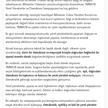
Türk Mühendis ve Mimar Odaları Birliği adına hepinizi saygı ve sevgiyle
selamlıyorum. Mimarlar Odamızın yürütücülüğünde düzenlenen TMMOB
Yerel Yönetimler ve Demokrasi Sempozyumu’na hoş geldiniz.
Bu anlamlı etkinliği özveriyle hazırlayan Mimarlar Odası Yönetim Kurulu’na,
çalışanlarına, sempozyumun tüm kurul üyelerine, bilgi ve birikimlerini bizlerle
paylaşacak değerli bilim insanlarına ve konuşmacılarımıza, katkı sunan
herkese, TMMOB ve üyeleri adına en içten teşekkürlerimi sunuyorum.
İki gün sürecek sempozyumumuzda, yerel yönetimlerde yaşanan değişim ve
dönüşümlerin ekonomiye, toplumsal yaşama, kentlerimize ve meslek
alanlarımıza etkilerini tüm boyutlarıyla ele alacağız.
Ancak konuyu yalnızca teknik bir başlık olarak değil; ülkenin içine
sürüklendiği
derin bir demokrasi ve meşruiyet kriziyle doğrudan bağlantılı bir
siyasal mesele olarak
değerlendirdiğimizi özellikle vurgulamak isterim.
Bu nedenle, sonda söyleyeceğimi başta ifade etmek istiyorum:
TMMOB olarak bizler, bugüne kadar yayımladığımız tüm raporlarda, yerel
seçim bildirgelerinde ve açıklamalarımızda altını çizdiğimiz gibi;
eşit, doğrudan
demokrasi ile toplumcu ve kamucu bir yerel yönetim anlayışını
, ülkemizin
demokratik geleceği açısından vazgeçilmez görüyoruz.
Yerel yönetimler, piyasa ve rant ilişkilerinin değil, toplumun ortak ihtiyaçlarının
esas alındığı, kamusal yararın, bilimin ve halkın doğrudan katılımının
belirleyici olduğu alanlar olmalıdır.
Bu sebeple, bu sempozyumda yürüteceğimiz tartışmaların yalnızca sorunları
tespit etmekle sınırlı kalmayıp;
demokratik, eşitlikçi ve laik bir yerel yönetim