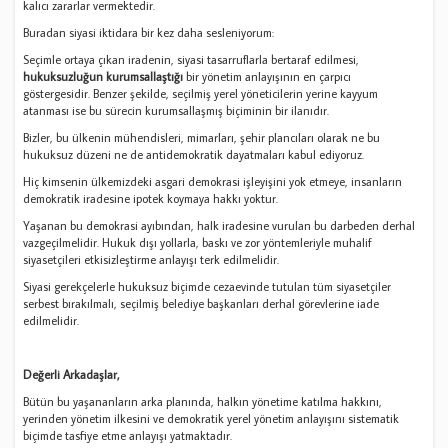
kalıcı zararlar vermektedir.
Buradan siyasi iktidara bir kez daha sesleniyorum:
Seçimle ortaya çıkan iradenin, siyasi tasarruflarla bertaraf edilmesi,
hukuksuzluğun kurumsallaştığı
bir yönetim anlayışının en çarpıcı
göstergesidir. Benzer şekilde, seçilmiş yerel yöneticilerin yerine kayyum
atanması ise bu sürecin kurumsallaşmış biçiminin bir ilanıdır.
Bizler, bu ülkenin mühendisleri, mimarları, şehir plancıları olarak ne bu
hukuksuz düzeni ne de antidemokratik dayatmaları kabul ediyoruz.
Hiç kimsenin ülkemizdeki asgari demokrasi işleyişini yok etmeye, insanların
demokratik iradesine ipotek koymaya hakkı yoktur.
Yaşanan bu demokrasi ayıbından, halk iradesine vurulan bu darbeden derhal
vazgeçilmelidir. Hukuk dışı yollarla, baskı ve zor yöntemleriyle muhalif
siyasetçileri etkisizleştirme anlayışı terk edilmelidir.
Siyasi gerekçelerle hukuksuz biçimde cezaevinde tutulan tüm siyasetçiler
serbest bırakılmalı, seçilmiş belediye başkanları derhal görevlerine iade
edilmelidir.
Değerli Arkadaşlar,
Bütün bu yaşananların arka planında, halkın yönetime katılma hakkını,
yerinden yönetim ilkesini ve demokratik yerel yönetim anlayışını sistematik
biçimde tasfiye etme anlayışı yatmaktadır.