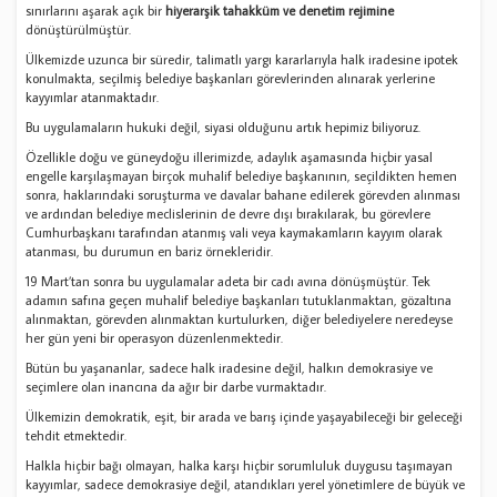
sınırlarını aşarak açık bir
hiyerarşik tahakküm ve denetim rejimine
dönüştürülmüştür.
Ülkemizde uzunca bir süredir, talimatlı yargı kararlarıyla halk iradesine ipotek
konulmakta, seçilmiş belediye başkanları görevlerinden alınarak yerlerine
kayyımlar atanmaktadır.
Bu uygulamaların hukuki değil, siyasi olduğunu artık hepimiz biliyoruz.
Özellikle doğu ve güneydoğu illerimizde, adaylık aşamasında hiçbir yasal
engelle karşılaşmayan birçok muhalif belediye başkanının, seçildikten hemen
sonra, haklarındaki soruşturma ve davalar bahane edilerek görevden alınması
ve ardından belediye meclislerinin de devre dışı bırakılarak, bu görevlere
Cumhurbaşkanı tarafından atanmış vali veya kaymakamların kayyım olarak
atanması, bu durumun en bariz örnekleridir.
19 Mart’tan sonra bu uygulamalar adeta bir cadı avına dönüşmüştür. Tek
adamın safına geçen muhalif belediye başkanları tutuklanmaktan, gözaltına
alınmaktan, görevden alınmaktan kurtulurken, diğer belediyelere neredeyse
her gün yeni bir operasyon düzenlenmektedir.
Bütün bu yaşananlar, sadece halk iradesine değil, halkın demokrasiye ve
seçimlere olan inancına da ağır bir darbe vurmaktadır.
Ülkemizin demokratik, eşit, bir arada ve barış içinde yaşayabileceği bir geleceği
tehdit etmektedir.
Halkla hiçbir bağı olmayan, halka karşı hiçbir sorumluluk duygusu taşımayan
kayyımlar, sadece demokrasiye değil, atandıkları yerel yönetimlere de büyük ve