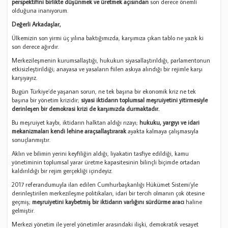
perspektifini birlikte düşünmek ve üretmek açısından
son derece önemli
olduğuna inanıyorum.
Değerli Arkadaşlar,
Ülkemizin son yirmi üç yılına baktığımızda, karşımıza çıkan tablo ne yazık ki
son derece ağırdır.
Merkezileşmenin kurumsallaştığı, hukukun siyasallaştırıldığı, parlamentonun
etkisizleştirildiği; anayasa ve yasaların fiilen askıya alındığı bir rejimle karşı
karşıyayız.
Bugün Türkiye’de yaşanan sorun, ne tek başına bir ekonomik kriz ne tek
başına bir yönetim krizidir;
siyasi iktidarın toplumsal meşruiyetini yitirmesiyle
derinleşen bir demokrasi krizi de karşımızda durmaktadır.
Bu meşruiyet kaybı, iktidarın halktan aldığı rızayı;
hukuku, yargıyı ve idari
mekanizmaları kendi lehine araçsallaştırarak
ayakta kalmaya çalışmasıyla
sonuçlanmıştır.
Aklın ve bilimin yerini keyfiliğin aldığı, liyakatin tasfiye edildiği, kamu
yönetiminin toplumsal yarar üretme kapasitesinin bilinçli biçimde ortadan
kaldırıldığı bir rejim gerçekliği içindeyiz.
2017 referandumuyla ilan edilen Cumhurbaşkanlığı Hükümet Sistemi’yle
derinleştirilen merkezileşme politikaları, idari bir tercih olmanın çok ötesine
geçmiş;
meşruiyetini kaybetmiş bir iktidarın varlığını sürdürme aracı
haline
gelmiştir.
Merkezi yönetim ile yerel yönetimler arasındaki ilişki, demokratik vesayet