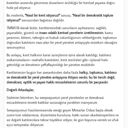
kesimleri arasında görünmez duvarların örüldüğü bir kentsel yaşama doğru
hızla yol alıyoruz.
Bu nedenle
, "Nasıl bir kent istiyoruz?"
sorusu,
"Nasıl bir demokratik toplum
istiyoruz?"
sorusundan bağımsız değildir.
TMMOB olarak bizler, kentlerimizdeki sorunların aşılmasının; sağlıklı,
yaşanabilir, güvenli ve
insan odaklı kentsel çevrelerin üretilmesinin
; kamu
yararının, bilimin, tekniğin ve hukuk üstünlüğünün rehberliğinde, toplumun
doğrudan katılımını esas alan bir yerel yönetim anlayışıyla mümkün olacağını
savunuyoruz.
Bu anlayış, kent halkının karar süreçlerine özne olarak katıldığı, katılımcı
mekanizmaların—mahalle komiteleri, kent meclisleri gibi—işlevsel hale
getirildiği ve denetimin şeffaflaştırıldığı bir yönetim modelidir.
Kentlerimizin bugün her zamankinden daha fazla
halkçı, toplumcu, katılımcı
ve demokratik bir yerel yönetim anlayışına ihtiyacı vardır; bu bir tercih değil,
demokrasi, eşitlik ve yaşam hakkı mücadelesinin zorunlu bir parçasıdır.
Değerli Arkadaşlar,
Sözlerimi bitirirken, bu sempozyumun yerel yönetimler ve demokrasi
mücadelesine önemli katkılar sunacağına yürekten inanıyorum.
Sempozyumun hazırlanmasında emeği geçen Mimarlar Odası başta olmak
üzere tüm odalarımıza, düzenleme kuruluna, katkı sunan akademisyenlere ve
siz değerli katılımcılara tekrar teşekkür ediyor; iki gün boyunca verimli ve ufuk
açıcı tartışmalar diliyorum.