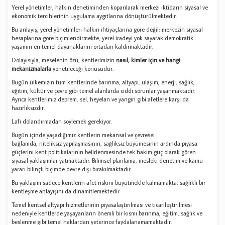
Yerel yönetimler, halkın denetiminden koparılarak merkezi iktidarın siyasal ve
ekonomik tercihlerinin uygulama aygıtlarına dönüştürülmektedir.
Bu anlayış, yerel yönetimleri halkın ihtiyaçlarına göre değil; merkezin siyasal
hesaplarına göre biçimlendirmekte, yerel iradeyi yok sayarak demokratik
yaşamın en temel dayanaklarını ortadan kaldırmaktadır.
Dolayısıyla, meselenin özü, kentlerimizin
nasıl, kimler için ve hangi
mekanizmalarla
yönetileceği konusudur.
Bugün ülkemizin tüm kentlerinde barınma, altyapı, ulaşım, enerji, sağlık,
eğitim, kültür ve çevre gibi temel alanlarda ciddi sorunlar yaşanmaktadır.
Ayrıca kentlerimiz deprem, sel, heyelan ve yangın gibi afetlere karşı da
hazırlıksızdır.
Lafı dolandırmadan söylemek gerekiyor.
Bugün içinde yaşadığımız kentlerin mekansal ve çevresel
bağlamda, niteliksiz yapılaşmasının, sağlıksız büyümesinin ardında piyasa
güçlerini kent politikalarının belirlenmesinde tek hakim güç olarak gören
siyasal yaklaşımlar yatmaktadır. Bilimsel planlama, mesleki denetim ve kamu
yararı bilinçli biçimde devre dışı bırakılmaktadır.
Bu yaklaşım sadece kentlerin afet riskini büyütmekle kalmamakta, sağlıklı bir
kentleşme anlayışını da dinamitlemektedir.
Temel kentsel altyapı hizmetlerinin piyasalaştırılması ve ticarileştirilmesi
nedeniyle kentlerde yaşayanların önemli bir kısmı barınma, eğitim, sağlık ve
beslenme gibi temel haklardan yeterince faydalanamamaktadır.