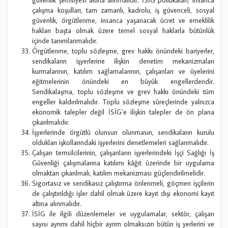
çalışma koşulları, tam zamanlı, kadrolu, iş güvenceli, sosyal
güvenlik, örgütlenme, insanca yaşanacak ücret ve emeklilik
hakları başta olmak üzere temel sosyal haklarla bütünlük
içinde tanımlanmalıdır.
Örgütlenme, toplu sözleşme, grev hakkı önündeki bariyerler,
sendikaların işyerlerine ilişkin denetim mekanizmaları
kurmalarının, katılım sağlamalarının, çalışanları ve üyelerini
eğitmelerinin önündeki en büyük engellerdendir.
Sendikalaşma, toplu sözleşme ve grev hakkı önündeki tüm
engeller kaldırılmalıdır. Toplu sözleşme süreçlerinde yalnızca
ekonomik talepler değil İSİG’e ilişkin talepler de ön plana
çıkarılmalıdır.
İşyerlerinde örgütlü olunsun olunmasın, sendikaların kurulu
oldukları işkollarındaki işyerlerini denetlemeleri sağlanmalıdır.
Çalışan temsilcilerinin, çalışanların işyerlerindeki İşçi Sağlığı İş
Güvenliği çalışmalarına katılımı kâğıt üzerinde bir uygulama
olmaktan çıkarılmalı, katılım mekanizması güçlendirilmelidir.
Sigortasız ve sendikasız çalıştırma önlenmeli, göçmen işçilerin
de çalıştırıldığı işler dahil olmak üzere kayıt dışı ekonomi kayıt
altına alınmalıdır.
İSİG ile ilgili düzenlemeler ve uygulamalar, sektör, çalışan
sayısı ayrımı dahil hiçbir ayrım olmaksızın bütün iş yerlerini ve