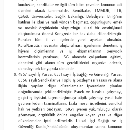
kuruluşları, sendikalar ve ilgili tüm bilim çevreleri konunun asli
özneleri olarak tanınmalıdır. Sendikalar, TMMOB, TTB,
ÇSGB, Üniversiteler, Sağlık Bakanlığı, Belediyeler Birliği’nin
katılımı ile idari ve mali yönden bağımsız, çoğunluğunu emek
ve meslek örgütlerinin oluşturduğu ulusal bir enstitü/kurul
oluşturulması önerisi Kongrede bir kez daha dillendirilmiştir.
Kurulun tüm il ve ilçelerde yerel ayakları olmalıdır.
Kurul/Enstitü, mevzuatın oluşturulması, işyerlerinin denetimi, iş
hijyeni ölçümlerinin ve iş ekipmanlarının periyodik
kontrollerinin yapılması, İSG alanında çalışanların eğitimi,
denetimi gibi alanın tüm gerekliliklerini organize edecek,
denetleyecek bir yapıda olmalıdır.
4857 sayılı İş Yasası, 6331 sayılı İş Sağlığı ve Güvenliği Yasası,
6356 sayılı Sendikalar ve Toplu İş Sözleşmesi Yasası ve alana
ilişkin yapılan diğer düzenlemeler işverenlerin çıkarları
doğrultusunda şekillendirilmiştir. Esnek ve kuralsız çalışmayı,
geçici iş ilişkisini, taşeronlaştırmayı atipik çalışmayı yasal hale
getiren; kıdem tazminatlarını, fazla mesai ücretlerini, sendikal
hak ve yetkileri budayan, İSİG’i işveren yükümlülüğü olarak
görmeyen, örgütlülük önüne engeller koyan yasa ve diğer
düzenlemeler iptal edilmelidir. Ulusal İşçi Sağlığı ve İş
Güvenliği Kurulu/Enstitüsünün oluşumundan sonra, konunun