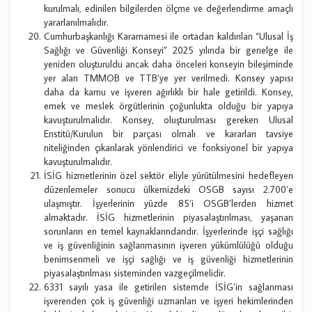
kurulmalı, edinilen bilgilerden ölçme ve değerlendirme amaçlı
yararlanılmalıdır.
Cumhurbaşkanlığı Kararnamesi ile ortadan kaldırılan “Ulusal İş
Sağlığı ve Güvenliği Konseyi” 2025 yılında bir genelge ile
yeniden oluşturuldu ancak daha önceleri konseyin bileşiminde
yer alan TMMOB ve TTB’ye yer verilmedi. Konsey yapısı
daha da kamu ve işveren ağırlıklı bir hale getirildi. Konsey,
emek ve meslek örgütlerinin çoğunlukta olduğu bir yapıya
kavuşturulmalıdır. Konsey, oluşturulması gereken Ulusal
Enstitü/Kurulun bir parçası olmalı ve kararları tavsiye
niteliğinden çıkarılarak yönlendirici ve fonksiyonel bir yapıya
kavuşturulmalıdır.
İSİG hizmetlerinin özel sektör eliyle yürütülmesini hedefleyen
düzenlemeler sonucu ülkemizdeki OSGB sayısı 2.700’e
ulaşmıştır. İşyerlerinin yüzde 85’i OSGB’lerden hizmet
almaktadır. İSİG hizmetlerinin piyasalaştırılması, yaşanan
sorunların en temel kaynaklarındandır. İşyerlerinde işçi sağlığı
ve iş güvenliğinin sağlanmasının işveren yükümlülüğü olduğu
benimsenmeli ve işçi sağlığı ve iş güvenliği hizmetlerinin
piyasalaştırılması sisteminden vazgeçilmelidir.
6331 sayılı yasa ile getirilen sistemde İSİG’in sağlanması
işverenden çok iş güvenliği uzmanları ve işyeri hekimlerinden