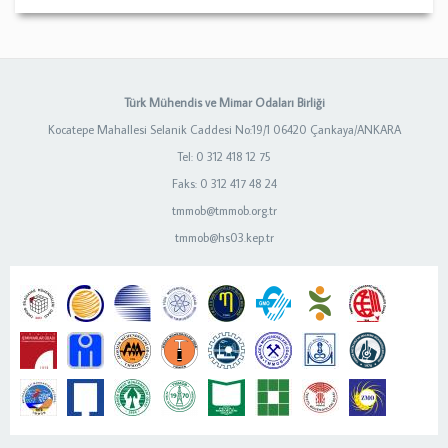
Türk Mühendis ve Mimar Odaları Birliği
Kocatepe Mahallesi Selanik Caddesi No:19/1 06420 Çankaya/ANKARA
Tel: 0 312 418 12 75
Faks: 0 312 417 48 24
tmmob@tmmob.org.tr
tmmob@hs03.kep.tr