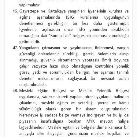
yapılmalıdır.
Gayrettepe ve Kartalkaya yangınları, işyerlerinin kurulma ve
açılma aşamalarında İSİG kurallarına uygunluğunun
denetlenmesi gerekliliğini bir kez daha göstermiştir.
İşyerlerine, açılmadan önce İSİG yönünden eksiklikleri
olmadığına dair “Kurma İzni” belgesinin alınması zorunluluğu
getirmelidir.
Yangınların çıkmasının ve yayılmasının önlenmesi,
yangın
güvenliği önlemlerinin sürekliliği, gerekli önlemlerin alınıp
alınmadığı, güvenlik sistemlerinin yapı/tesis ömrü boyunca
çalışır vaziyette hazır olup olmadığının kontrolüne yönelik
görev, yetki ve sorumlulukları belirgin, her aşaması tanımlı
denetim mekanizmasını sağlayacak bir mevzuat acilen
oluşturulmalıdır.
Mesleki Eğitim Belgesi ve Mesleki Yeterlilik Belgesi
uygulaması, sadece ticareti yapılan birer uygulama halinden
çıkarılmalı, mesleki eğitim ve yeterliliği işveren ve kamu
yükümlülüğü olarak gören bir sistem oluşturulmalıdır.
Neredeyse işi sadece belge vermeye indirgeyen ve bu işi de
piyasanın insafsızlığına bırakan MYK mevcut haliyle
lağvedilmelidir. Mesleki eğitim ve belgelendirme kamucu bir
anlayışla ülke ihtiyaçları, günümüzün mesleki koşulları ve