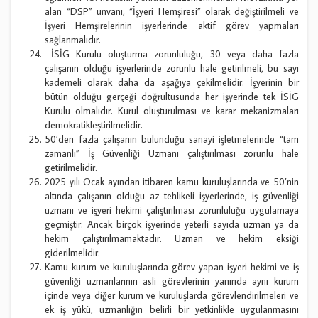
alan “DSP” unvanı, “İşyeri Hemşiresi” olarak değiştirilmeli ve
İşyeri Hemşirelerinin işyerlerinde aktif görev yapmaları
sağlanmalıdır.
İSİG Kurulu oluşturma zorunluluğu, 30 veya daha fazla
çalışanın olduğu işyerlerinde zorunlu hale getirilmeli, bu sayı
kademeli olarak daha da aşağıya çekilmelidir. İşyerinin bir
bütün olduğu gerçeği doğrultusunda her işyerinde tek İSİG
Kurulu olmalıdır. Kurul oluşturulması ve karar mekanizmaları
demokratikleştirilmelidir.
50’den fazla çalışanın bulunduğu sanayi işletmelerinde “tam
zamanlı” İş Güvenliği Uzmanı çalıştırılması zorunlu hale
getirilmelidir.
2025 yılı Ocak ayından itibaren kamu kuruluşlarında ve 50’nin
altında çalışanın olduğu az tehlikeli işyerlerinde, iş güvenliği
uzmanı ve işyeri hekimi çalıştırılması zorunluluğu uygulamaya
geçmiştir. Ancak birçok işyerinde yeterli sayıda uzman ya da
hekim çalıştırılmamaktadır. Uzman ve hekim eksiği
giderilmelidir.
Kamu kurum ve kuruluşlarında görev yapan işyeri hekimi ve iş
güvenliği uzmanlarının asli görevlerinin yanında aynı kurum
içinde veya diğer kurum ve kuruluşlarda görevlendirilmeleri ve
ek iş yükü, uzmanlığın belirli bir yetkinlikle uygulanmasını