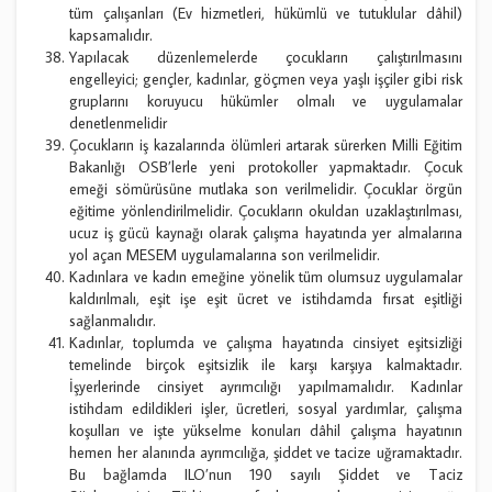
tüm çalışanları (Ev hizmetleri, hükümlü ve tutuklular dâhil)
kapsamalıdır.
Yapılacak düzenlemelerde çocukların çalıştırılmasını
engelleyici; gençler, kadınlar, göçmen veya yaşlı işçiler gibi risk
gruplarını koruyucu hükümler olmalı ve uygulamalar
denetlenmelidir
Çocukların iş kazalarında ölümleri artarak sürerken Milli Eğitim
Bakanlığı OSB’lerle yeni protokoller yapmaktadır. Çocuk
emeği sömürüsüne mutlaka son verilmelidir. Çocuklar örgün
eğitime yönlendirilmelidir. Çocukların okuldan uzaklaştırılması,
ucuz iş gücü kaynağı olarak çalışma hayatında yer almalarına
yol açan MESEM uygulamalarına son verilmelidir.
Kadınlara ve kadın emeğine yönelik tüm olumsuz uygulamalar
kaldırılmalı, eşit işe eşit ücret ve istihdamda fırsat eşitliği
sağlanmalıdır.
Kadınlar, toplumda ve çalışma hayatında cinsiyet eşitsizliği
temelinde birçok eşitsizlik ile karşı karşıya kalmaktadır.
İşyerlerinde cinsiyet ayrımcılığı yapılmamalıdır. Kadınlar
istihdam edildikleri işler, ücretleri, sosyal yardımlar, çalışma
koşulları ve işte yükselme konuları dâhil çalışma hayatının
hemen her alanında ayrımcılığa, şiddet ve tacize uğramaktadır.
Bu bağlamda ILO’nun 190 sayılı Şiddet ve Taciz