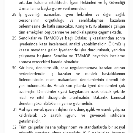
ortadan kaldırıcı niteliktedir. İşyeri Hekimleri ve İş Güvenliği
Uzmanlarına başka görev verilmemelidir.
İş güvenliği uzmanları, işyeri hekimleri ve diğer sağlık
personelinin örgütlülüğü ve sendikalaşması kazaların
önlenmesine de katkı sunacaktır. Kongre İSİG alanında çalışan
tüm emekçileri örgütlenme ve sendikalaşmaya çağırmaktadır.
Sendikalar ve TMMOB’ye bağlı Odalar, iş kazalarından sonra
işyerlerinde kaza incelemesi, analizi yapabilmelidir. Ölümlü iş
kazası meydana gelen işyerlerinde işler durdurulmalı, yeniden
çalışmaya başlama Sendika ve TMMOB heyetinin inceleme
sonrası verecekleri kararla olmalıdır.
Kâr hırsı, denetimsizlik, ceza uygulanmaması, kazaları artıran
nedenlerdendir. İş kazaları ve meslek hastalıklarının
önlenmesinde, resmi makamların denetimlerinin önemli bir
yeri bulunmaktadır. Ancak son yıllarda işyeri denetimleri çok
azalmıştır. Denetimler siyasi kaygılardan uzak olacak şekilde
nicel ve nitel düzeylerde artırılmalıdır. Bakanlık kamusal
denetim yükümlülüklerini yerine getirmelidir.
Asıl işveren-alt işveren ilişkisi ile ödünç işçilik ve esnek çalışma
kaldırılarak 35 saatlik işgünü ve güvenceli istihdam
getirilmelidir.
Tüm çalışanlar insana yakışır norm ve standartlarda bir sosyal
güvenlik şemsiyesi altına alınmalıdır. İSİG politikaları; insanca