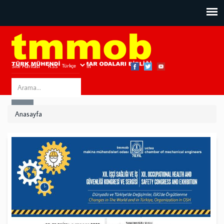
Site Haritası
RSS
Bize Ulaşın
Search
ARA
this
Anasayfa
site