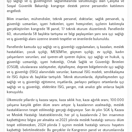
İşçi sağlığı ve iş güvenliğinin sağlanmasında sorumluluğu olan Çalışma ve
Sosyal Güvenlik Bakanlığı kongreye destek yerine personelin katılımını
engelledi.
Bilim insanları, mühendisler, teknik personel, doktorlar, sağlık personeli, iş
güvenliği uzmanları, işyeri hekimleri, işyeri hemşireleri, işçilerin katılımıyla
gerçekleştirilen kongrede 18 panel, 17 teknik oturum düzenlendi. Panellerde
60, oturumlarda 58 başlıkta tartışma ve bilgi paylaşımları yanı sıra işçi sağlığı
ve iş güvenliği alanı üzerine önemli tespitler ve önerilerde bulunuldu.
Panellerde kamuda işçi sağlığı ve iş güvenliği uygulamaları, iş kazaları, meslek
hastalıkları, çocuk işçiliği, MESEM’ler, göçmen işçiliği, ev işçiliği, kadın
çalışanların sorunları, asıl işveren-alt işveren ilişkisi, işçi sağlığı ve hukuk, iş
güvenliği uzmanlığı, işyeri hekimliği, Ortak Sağlık ve Güvenliği Birimleri
(OSGB), uluslararası sözleşmeler, dijitalleşme, deprem bölgelerinde işçi sağlığı
ve iş güvenliği (İSİG) alanındaki sorunlar, kamusal İSİG modeli, sendikalaşma
ile İSİG ilişkisi vb. başlıklar tartışıldı. Teknik oturumlarda, dijitalleşmeden işçi
sağlığı ve iş güvenliği eğitimine, inşatlarda, parlayıcı patlayıcı ortamlarda işçi
sağlığı ve iş güvenliği, elektrikte İSİG, yangın, risk analizi gibi onlarca başlık
konuşuldu.
Ülkemizde yıllardır iş kazası sayısı, kaza sıklık hızı, kaza ağırlık oranı, 100.000
çalışana karşılık gelen ölüm oranı artıyor. İş kazalarının azalmadığı, meslek
hastalıklarının tespit edilmediği gerçeği değişmiyor. Son iki yılın SGK İş Kazası
ve Meslek Hastalığı İstatistiklerinde, her yıl iş kazalarında 2 bin insanımızı
kaybettiğimiz bilgisi yer almakta ve 2023 yılında meslek hastalığı sonucu ölüm
tespit edilemezken, 2024 yılında 3 işçinin meslek hastalığı sonucu hayatını
kaybettiği belirtilmektedir. Bu gerçekler ile Kongrenin panel ve oturumlarında