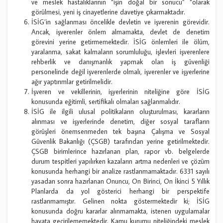
ve meslek hastalıklarının “işin doğal bir sonucu” “olarak
görülmesi, yeni iş cinayetlerine davetiye çıkarmaktadır.
İSİG’in sağlanması öncelikle devletin ve işverenin görevidir.
Ancak, işverenler önlem almamakta, devlet de denetim
görevini yerine getirmemektedir. İSİG önlemleri ile ölüm,
yaralanma, sakat kalmaların sorumluluğu, işlevleri işverenlere
rehberlik ve danışmanlık yapmak olan iş güvenliği
personelinde değil işverenlerde olmalı, işverenler ve işyerlerine
ağır yaptırımlar getirilmelidir.
İşveren ve vekillerinin, işyerlerinin niteliğine göre İSİG
konusunda eğitimli, sertifikalı olmaları sağlanmalıdır.
İSİG ile ilgili ulusal politikaların oluşturulması, kararların
alınması ve işyerlerinde denetim, diğer sosyal tarafların
görüşleri önemsenmeden tek başına Çalışma ve Sosyal
Güvenlik Bakanlığı (ÇSGB) tarafından yerine getirilmektedir.
ÇSGB birimlerince hazırlanan plan, rapor vb. belgelerde
durum tespitleri yapılırken kazaların artma nedenleri ve çözüm
konusunda herhangi bir analize rastlanmamaktadır. 6331 sayılı
yasadan sonra hazırlanan Onuncu, On Birinci, On İkinci 5 Yıllık
Planlarda da yol gösterici herhangi bir perspektife
rastlanmamıştır. Gelinen nokta göstermektedir ki; İSİG
konusunda doğru kararlar alınmamakta, istenen uygulamalar
hayata geçirilememektedir. Kamu kurumu niteliğindeki meslek