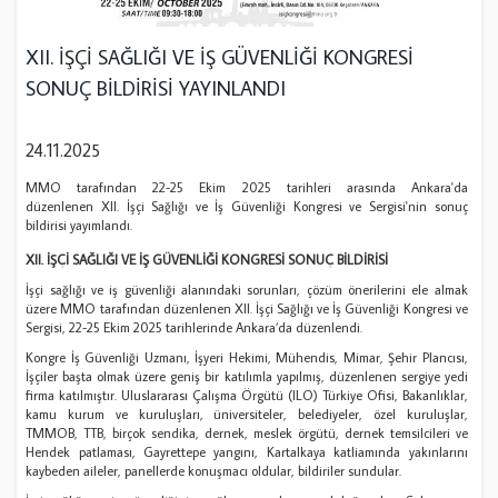
XII. İŞÇİ SAĞLIĞI VE İŞ GÜVENLİĞİ KONGRESİ
SONUÇ BİLDİRİSİ YAYINLANDI
24.11.2025
MMO tarafından 22-25 Ekim 2025 tarihleri arasında Ankara'da
düzenlenen XII. İşçi Sağlığı ve İş Güvenliği Kongresi ve Sergisi'nin sonuç
bildirisi yayımlandı.
XII. İŞÇİ SAĞLIĞI VE İŞ GÜVENLİĞİ KONGRESİ SONUÇ BİLDİRİSİ
İşçi sağlığı ve iş güvenliği alanındaki sorunları, çözüm önerilerini ele almak
üzere MMO tarafından düzenlenen XII. İşçi Sağlığı ve İş Güvenliği Kongresi ve
Sergisi, 22-25 Ekim 2025 tarihlerinde Ankara’da düzenlendi.
Kongre İş Güvenliği Uzmanı, İşyeri Hekimi, Mühendis, Mimar, Şehir Plancısı,
İşçiler başta olmak üzere geniş bir katılımla yapılmış, düzenlenen sergiye yedi
firma katılmıştır. Uluslararası Çalışma Örgütü (ILO) Türkiye Ofisi, Bakanlıklar,
kamu kurum ve kuruluşları, üniversiteler, belediyeler, özel kuruluşlar,
TMMOB, TTB, birçok sendika, dernek, meslek örgütü, dernek temsilcileri ve
Hendek patlaması, Gayrettepe yangını, Kartalkaya katliamında yakınlarını
kaybeden aileler, panellerde konuşmacı oldular, bildiriler sundular.