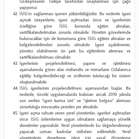
Sözleşmesinin Türkiye tarafından onaylanması için çağrı
yapıyoruz.
İSİG’in sağlanması işveren yükümlülüğüdür. Bu nedenle işyeri
açmak isteyenlerin, işyeri açılmadan önce ve işyerlerinin
özelliğine göre İSİG konunda eğitim almaları,
sertifikalandırılmaları zorunlu olmalıdır. Yönetim görevlerinde
bulunacaklar için de konumuna göre İSİG eğitimi almaları ve
belgelendirilmeleri zorunlu olmalıdır. İşyeri açabilmenin,
yönetici olabilmenin ön şartı bu eğitimlerin alınması ve
sertifikalandırılması olmalıdır.
İşyerlerinin projelendirilmesi, yapımı ve işletilmesi
aşamalarında görev alan mühendis ve mimarların Odalarınca
eğitilip belgelendirileceği ve sicillerinin tutulacağı bir sistem
oluşturulmalıdır.
İSİG işyerlerinin projelendirilmesi aşamasından başlar. Bu
nedenle, önceki uygulamalarda bulunan ancak 2010 yılında
son verilen “işyeri kurma izni” ve “işletme belgesi” alınması
zorunluluğu mevzuatta yeniden yer almalıdır.
İşyeri açma ruhsatı veren yerel yönetimler, işyerleri açılmadan
önce İSİG önlemlerine uygun olmalarını sağlamaya yönelik
denetimler yapmalıdır. Yerel yönetimlerde bu değerlendirmeyi
yapacak uzman kadrolar istihdam edilmelidir. Yerel
yönetimlerin denetleme işlevi için yasal düzenleme