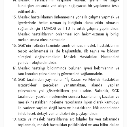
kuruluşları arasında veri akışını sağlayacak bir yapılanma tesis
edilmelidir.
Meslek hastalıklarının önlenmesine yönelik çalışma yapmak ve
işyerlerinde hekim-uzman iş birliğinin daha etkin olmasını
sağlamak için TMMOB ve TTB ile ortak çalışma yapılmalıdır.
Meslek hastalıklarının önlenmesi için hekim-uzman iş birliği
mekanizması oluşturulmalıdır.
SGK’nin rolünün tazminle sınırlı olması, meslek hastalıklarının
tespit edilmemesi ile de bağlantılıdır. İlk teşhis ve bildirim
süreçleri değiştirilmelidir. Meslek Hastalıkları Hastaneleri
yeniden oluşturulmalıdır.
Meslek hastalığı bildiriminde bulunan işyeri hekimlerinin ve
tanı konulan çalışanların iş güvenceleri sağlanmalıdır.
SGK tarafından yayımlanan “İş Kazası ve Meslek Hastalıkları
İstatistikleri” gerçekleri yansıtmaktan, alanda yapılan
çalışmalara yol göstericilikten çok uzaktır. Bakanlık, SGK
tarafından yapılan incelemeler sonrası hazırlanan iş kazaları ve
meslek hastalıkları inceleme raporlarına ilişkin olarak kamuoyu
ile sadece sayıları değil kaza ve hastalıkların kök nedenlerine
inilebilecek detaylı veri analizleri de paylaşmalıdır.
Kaza ve meslek hastalıklarına ait bilgiler bir veri tabanında
toplanmalı, meslek hastalıkları poliklinikleri ve ana bilim dalları