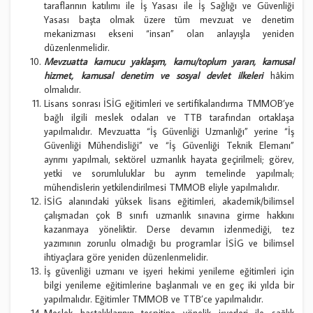
taraflarının katılımı ile İş Yasası ile İş Sağlığı ve Güvenliği
Yasası başta olmak üzere tüm mevzuat ve denetim
mekanizması ekseni “insan” olan anlayışla yeniden
düzenlenmelidir.
Mevzuatta kamucu yaklaşım, kamu/toplum yararı, kamusal
hizmet, kamusal denetim ve sosyal devlet ilkeleri
hâkim
olmalıdır.
Lisans sonrası İSİG eğitimleri ve sertifikalandırma TMMOB’ye
bağlı ilgili meslek odaları ve TTB tarafından ortaklaşa
yapılmalıdır. Mevzuatta “İş Güvenliği Uzmanlığı” yerine “İş
Güvenliği Mühendisliği” ve “İş Güvenliği Teknik Elemanı”
ayrımı yapılmalı, sektörel uzmanlık hayata geçirilmeli; görev,
yetki ve sorumluluklar bu ayrım temelinde yapılmalı;
mühendislerin yetkilendirilmesi TMMOB eliyle yapılmalıdır.
İSİG alanındaki yüksek lisans eğitimleri, akademik/bilimsel
çalışmadan çok B sınıfı uzmanlık sınavına girme hakkını
kazanmaya yöneliktir. Derse devamın izlenmediği, tez
yazımının zorunlu olmadığı bu programlar İSİG ve bilimsel
ihtiyaçlara göre yeniden düzenlenmelidir.
İş güvenliği uzmanı ve işyeri hekimi yenileme eğitimleri için
bilgi yenileme eğitimlerine başlanmalı ve en geç iki yılda bir
yapılmalıdır. Eğitimler TMMOB ve TTB’ce yapılmalıdır.
Meslek hastalıklarının tespitine yönelik işyerleri ile sağlık