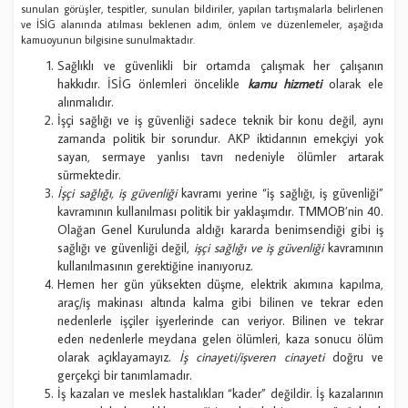
sunulan görüşler, tespitler, sunulan bildiriler, yapılan tartışmalarla belirlenen
ve İSİG alanında atılması beklenen adım, önlem ve düzenlemeler, aşağıda
kamuoyunun bilgisine sunulmaktadır.
Sağlıklı ve güvenlikli bir ortamda çalışmak her çalışanın
hakkıdır. İSİG önlemleri öncelikle
kamu hizmeti
olarak ele
alınmalıdır.
İşçi sağlığı ve iş güvenliği sadece teknik bir konu değil, aynı
zamanda politik bir sorundur. AKP iktidarının emekçiyi yok
sayan, sermaye yanlısı tavrı nedeniyle ölümler artarak
sürmektedir.
İşçi sağlığı, iş güvenliği
kavramı yerine “iş sağlığı, iş güvenliği”
kavramının kullanılması politik bir yaklaşımdır. TMMOB’nin 40.
Olağan Genel Kurulunda aldığı kararda benimsendiği gibi iş
sağlığı ve güvenliği değil,
işçi sağlığı ve iş güvenliği
kavramının
kullanılmasının gerektiğine inanıyoruz.
Hemen her gün yüksekten düşme, elektrik akımına kapılma,
araç/iş makinası altında kalma gibi bilinen ve tekrar eden
nedenlerle işçiler işyerlerinde can veriyor. Bilinen ve tekrar
eden nedenlerle meydana gelen ölümleri, kaza sonucu ölüm
olarak açıklayamayız.
İş cinayeti/işveren cinayeti
doğru ve
gerçekçi bir tanımlamadır.
İş kazaları ve meslek hastalıkları “kader” değildir. İş kazalarının