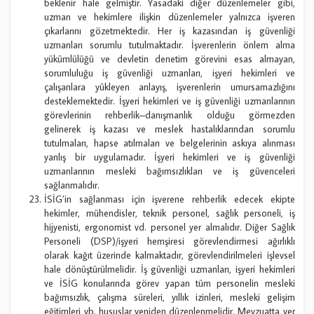
beklenir hale gelmiştir. Yasadaki diğer düzenlemeler gibi,
uzman ve hekimlere ilişkin düzenlemeler yalnızca işveren
çıkarlarını gözetmektedir. Her iş kazasından iş güvenliği
uzmanları sorumlu tutulmaktadır. İşverenlerin önlem alma
yükümlülüğü ve devletin denetim görevini esas almayan,
sorumluluğu iş güvenliği uzmanları, işyeri hekimleri ve
çalışanlara yükleyen anlayış, işverenlerin umursamazlığını
desteklemektedir. İşyeri hekimleri ve iş güvenliği uzmanlarının
görevlerinin rehberlik–danışmanlık olduğu görmezden
gelinerek iş kazası ve meslek hastalıklarından sorumlu
tutulmaları, hapse atılmaları ve belgelerinin askıya alınması
yanlış bir uygulamadır. İşyeri hekimleri ve iş güvenliği
uzmanlarının mesleki bağımsızlıkları ve iş güvenceleri
sağlanmalıdır.
İSİG’in sağlanması için işverene rehberlik edecek ekipte
hekimler, mühendisler, teknik personel, sağlık personeli, iş
hijyenisti, ergonomist vd. personel yer almalıdır. Diğer Sağlık
Personeli (DSP)/işyeri hemşiresi görevlendirmesi ağırlıklı
olarak kağıt üzerinde kalmaktadır, görevlendirilmeleri işlevsel
hale dönüştürülmelidir. İş güvenliği uzmanları, işyeri hekimleri
ve İSİG konularında görev yapan tüm personelin mesleki
bağımsızlık, çalışma süreleri, yıllık izinleri, mesleki gelişim
eğitimleri vb. hususlar yeniden düzenlenmelidir. Mevzuatta yer