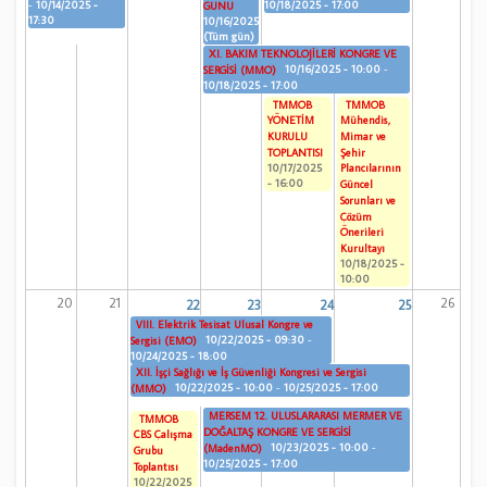
-
10/14/2025 -
10/18/2025 - 17:00
GÜNÜ
17:30
10/16/2025
(Tüm gün)
XI. BAKIM TEKNOLOJİLERİ KONGRE VE
10/16/2025 - 10:00
-
SERGİSİ (MMO)
10/18/2025 - 17:00
TMMOB
TMMOB
YÖNETİM
Mühendis,
KURULU
Mimar ve
TOPLANTISI
Şehir
10/17/2025
Plancılarının
- 16:00
Güncel
Sorunları ve
Çözüm
Önerileri
Kurultayı
10/18/2025 -
10:00
20
21
26
22
23
24
25
VIII. Elektrik Tesisat Ulusal Kongre ve
10/22/2025 - 09:30
-
Sergisi (EMO)
10/24/2025 - 18:00
XII. İşçi Sağlığı ve İş Güvenliği Kongresi ve Sergisi
10/22/2025 - 10:00
-
10/25/2025 - 17:00
(MMO)
MERSEM 12. ULUSLARARASI MERMER VE
TMMOB
DOĞALTAŞ KONGRE VE SERGİSİ
CBS Çalışma
10/23/2025 - 10:00
-
(MadenMO)
Grubu
10/25/2025 - 17:00
Toplantısı
10/22/2025