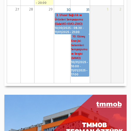
- 20:00
27
28
29
1
2
30
31
3. Ulusal Bağcılık ve
Ürünleri Sempozyumu
(GıdaMO-KMO-ZMO)
10/30/2025 - 08:30
-
11/01/2025 - 21:00
10. Güneş
Enerjisi
Sistemleri
Sempozyumu
ve Sergisi
(MMO)
10/31/2025 -
10:00
-
11/01/2025 -
17:00