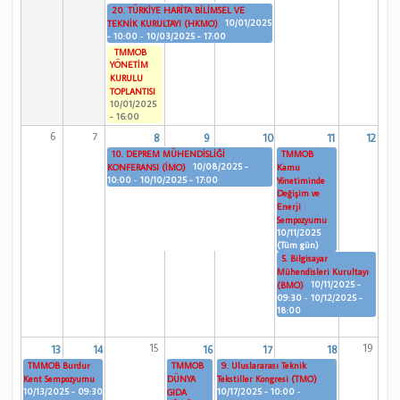
20. TÜRKİYE HARİTA BİLİMSEL VE
10/01/2025
TEKNİK KURULTAYI (HKMO)
- 10:00
-
10/03/2025 - 17:00
TMMOB
YÖNETİM
KURULU
TOPLANTISI
10/01/2025
- 16:00
6
7
8
9
10
11
12
10. DEPREM MÜHENDİSLİĞİ
TMMOB
10/08/2025 -
KONFERANSI (İMO)
Kamu
10:00
-
10/10/2025 - 17:00
Yönetiminde
Değişim ve
Enerji
Sempozyumu
10/11/2025
(Tüm gün)
5. Bilgisayar
Mühendisleri Kurultayı
10/11/2025 -
(BMO)
09:30
-
10/12/2025 -
18:00
15
19
13
14
16
17
18
TMMOB Burdur
TMMOB
9. Uluslararası Teknik
Kent Sempozyumu
DÜNYA
Tekstiller Kongresi (TMO)
10/13/2025 - 09:30
10/17/2025 - 10:00
-
GIDA