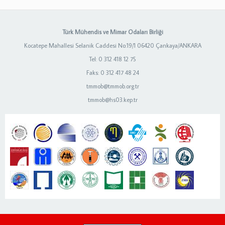
Türk Mühendis ve Mimar Odaları Birliği
Kocatepe Mahallesi Selanik Caddesi No:19/1 06420 Çankaya/ANKARA
Tel: 0 312 418 12 75
Faks: 0 312 417 48 24
tmmob@tmmob.org.tr
tmmob@hs03.kep.tr