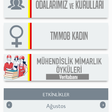
ETKİNLİKLER
Ağustos
Önceki
Sonrak
«
»