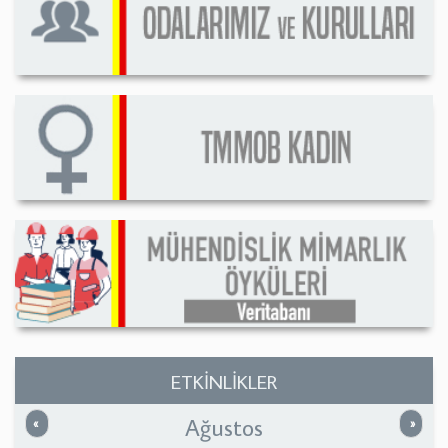
ETKİNLİKLER
Ağustos
Önceki
Sonrak
«
»