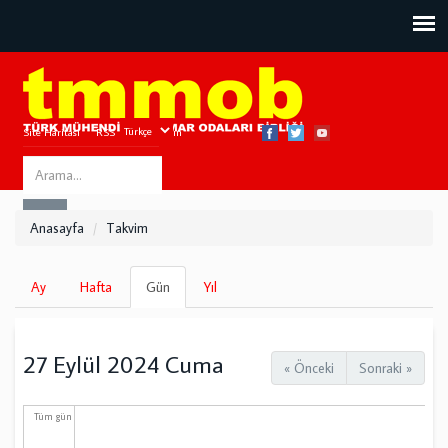
Site Haritası
RSS
Bize Ulaşın
Search
ARA
this
Anasayfa
Takvim
site
Birincil
Ay
Hafta
Gün
(etkin
Yıl
sekmeler
sekme)
27 Eylül 2024 Cuma
« Önceki
Sonraki »
Tüm gün