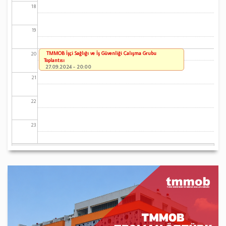
18
19
TMMOB İşçi Sağlığı ve İş Güvenliği Çalışma Grubu
20
Toplantısı
27.09.2024 - 20:00
21
22
23