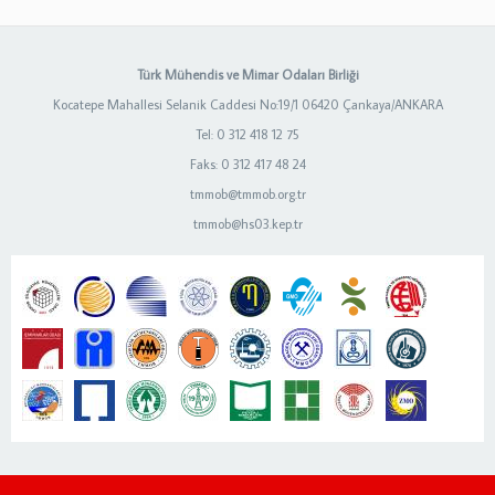
Türk Mühendis ve Mimar Odaları Birliği
Kocatepe Mahallesi Selanik Caddesi No:19/1 06420 Çankaya/ANKARA
Tel: 0 312 418 12 75
Faks: 0 312 417 48 24
tmmob@tmmob.org.tr
tmmob@hs03.kep.tr