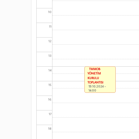
10
11
12
13
TMMOB
14
YÖNETİM
KURULU
TOPLANTISI
15
19.10.2024 -
14:00
16
17
18