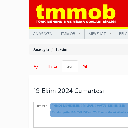
Ana
içeriğe
atla
ANASAYFA
TMMOB
MEVZUAT
BELG
Anasayfa
Takvim
Birincil
Ay
Hafta
Gün
(etkin
Yıl
sekmeler
sekme)
19 Ekim 2024 Cumartesi
Tüm gün
TMMOB MÜHENDİSLİK MİMARLIK HAFTASI ETKİNLİKLERİ
Cumhuriyetin 100. TMMOB’nin 70. Yılında Meslek Alanlar