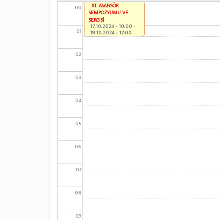
XI. ASANSÖR
00
SEMPOZYUMU VE
SERGİSİ
17.10.2024 - 10:00
-
01
19.10.2024 - 17:00
02
03
04
05
06
07
08
09