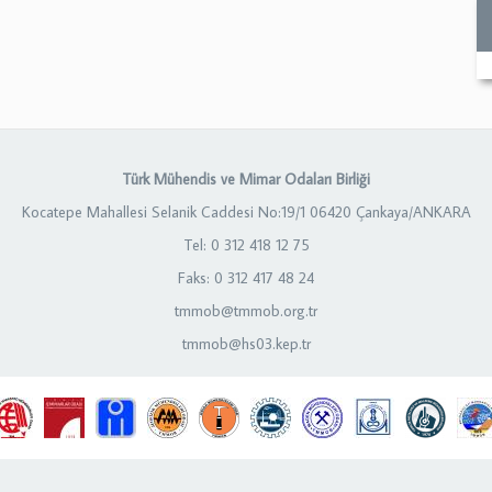
Türk Mühendis ve Mimar Odaları Birliği
Kocatepe Mahallesi Selanik Caddesi No:19/1 06420 Çankaya/ANKARA
Tel: 0 312 418 12 75
Faks: 0 312 417 48 24
tmmob@tmmob.org.tr
tmmob@hs03.kep.tr