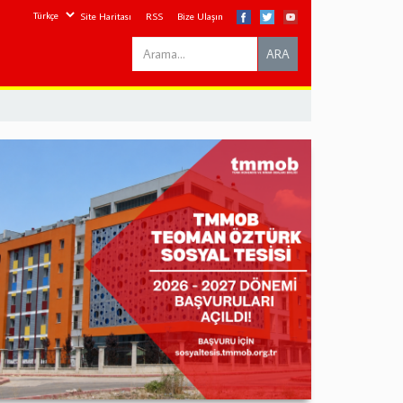
Site Haritası
RSS
Bize Ulaşın
Search
ARA
this
site