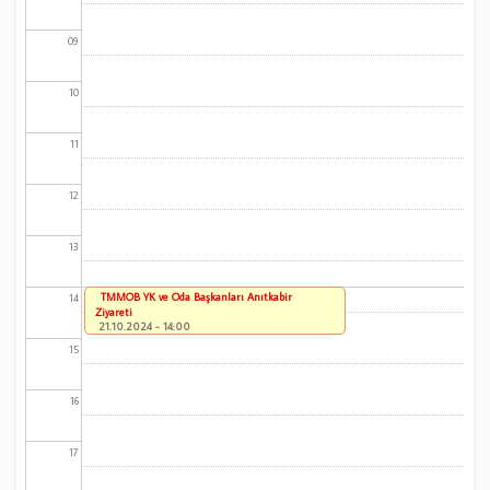
09
10
11
12
13
TMMOB YK ve Oda Başkanları Anıtkabir
14
Ziyareti
21.10.2024 - 14:00
15
16
17