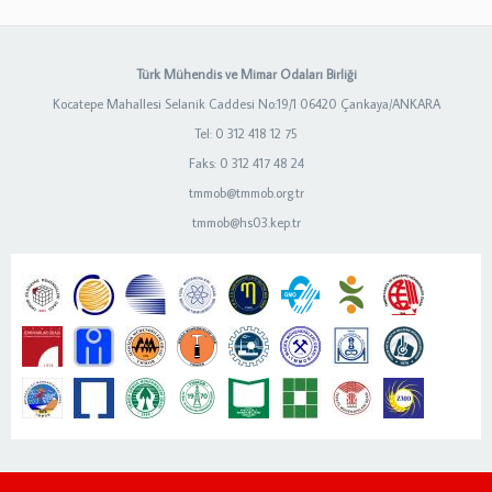
Türk Mühendis ve Mimar Odaları Birliği
Kocatepe Mahallesi Selanik Caddesi No:19/1 06420 Çankaya/ANKARA
Tel: 0 312 418 12 75
Faks: 0 312 417 48 24
tmmob@tmmob.org.tr
tmmob@hs03.kep.tr