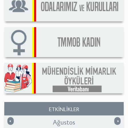
ETKİNLİKLER
Ağustos
Önceki
Sonrak
«
»