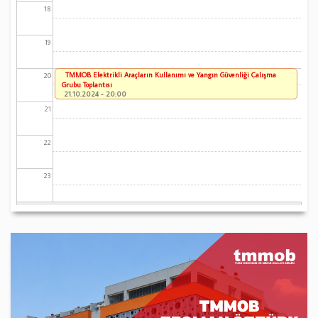
18
19
TMMOB Elektrikli Araçların Kullanımı ve Yangın Güvenliği Çalışma
20
Grubu Toplantısı
21.10.2024 - 20:00
21
22
23