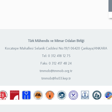
Türk Mühendis ve Mimar Odaları Birliği
Kocatepe Mahallesi Selanik Caddesi No:19/1 06420 Çankaya/ANKARA
Tel: 0 312 418 12 75
Faks: 0 312 417 48 24
tmmob@tmmob.org.tr
tmmob@hs03.kep.tr