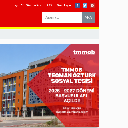
Site Haritası
RSS
Bize Ulaşın
Search
ARA
this
site