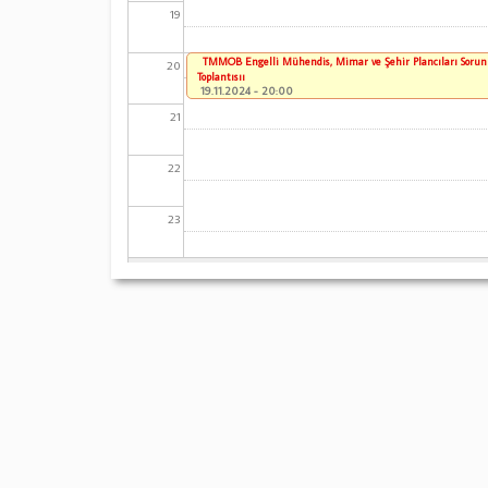
19
TMMOB Engelli Mühendis, Mimar ve Şehir Plancıları Sorun
20
Toplantısıı
19.11.2024 - 20:00
21
22
23