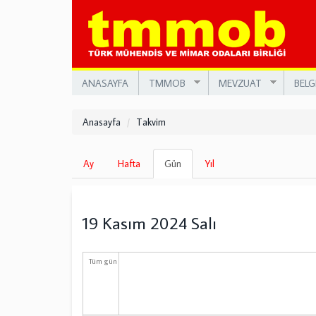
Ana
içeriğe
atla
ANASAYFA
TMMOB
MEVZUAT
BELG
Anasayfa
Takvim
Birincil
Ay
Hafta
Gün
(etkin
Yıl
sekmeler
sekme)
19 Kasım 2024 Salı
Tüm gün