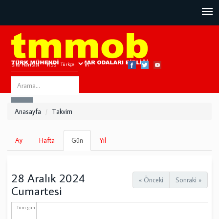
Site Haritası
RSS
Bize Ulaşın
Search
ARA
this
Anasayfa
Takvim
site
Birincil
Ay
Hafta
Gün
(etkin
Yıl
sekmeler
sekme)
28 Aralık 2024
« Önceki
Sonraki »
Cumartesi
Tüm gün