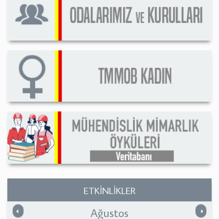
ETKİNLİKLER
Ağustos
Önceki
Sonrak
«
»