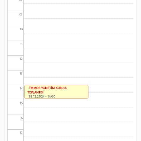
09
10
11
12
13
TMMOB YÖNETİM KURULU
14
TOPLANTISI
28.12.2024 - 14:00
15
16
17