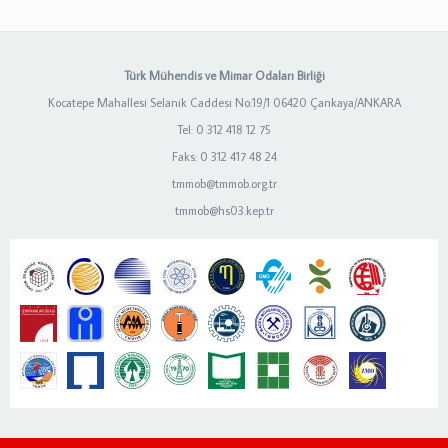
Türk Mühendis ve Mimar Odaları Birliği
Kocatepe Mahallesi Selanik Caddesi No:19/1 06420 Çankaya/ANKARA
Tel: 0 312 418 12 75
Faks: 0 312 417 48 24
tmmob@tmmob.org.tr
tmmob@hs03.kep.tr