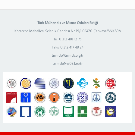
Türk Mühendis ve Mimar Odaları Birliği
Kocatepe Mahallesi Selanik Caddesi No:19/1 06420 Çankaya/ANKARA
Tel: 0 312 418 12 75
Faks: 0 312 417 48 24
tmmob@tmmob.org.tr
tmmob@hs03.kep.tr