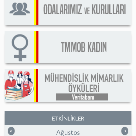
ETKİNLİKLER
Ağustos
Önceki
Sonrak
«
»