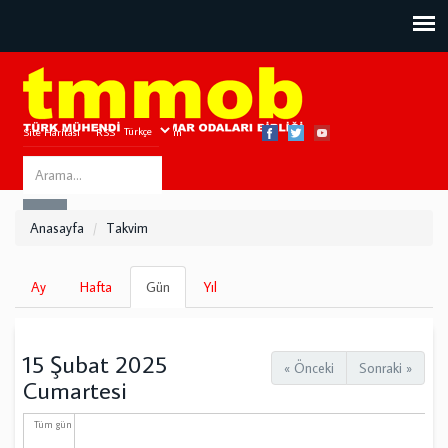
Site Haritası
RSS
Bize Ulaşın
Search
ARA
this
Anasayfa
Takvim
site
Birincil
Ay
Hafta
Gün
(etkin
Yıl
sekmeler
sekme)
15 Şubat 2025
« Önceki
Sonraki »
Cumartesi
Tüm gün