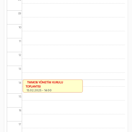
09
10
11
12
13
TMMOB YÖNETİM KURULU
14
TOPLANTISI
15.02.2025 - 14:00
15
16
17