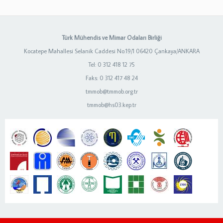
Türk Mühendis ve Mimar Odaları Birliği
Kocatepe Mahallesi Selanik Caddesi No:19/1 06420 Çankaya/ANKARA
Tel: 0 312 418 12 75
Faks: 0 312 417 48 24
tmmob@tmmob.org.tr
tmmob@hs03.kep.tr