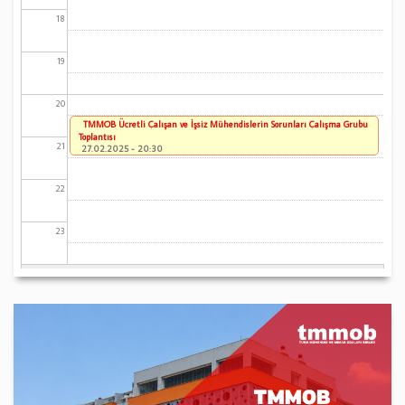
18
19
20
TMMOB Ücretli Çalışan ve İşsiz Mühendislerin Sorunları Çalışma Grubu
Toplantısı
21
27.02.2025 - 20:30
22
23