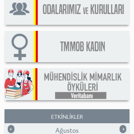
ETKİNLİKLER
Ağustos
Önceki
Sonrak
«
»