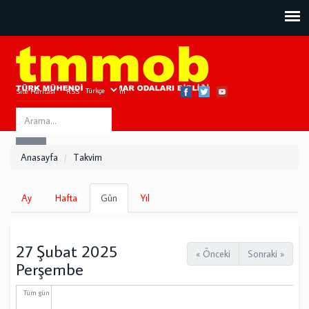
Site Haritası
RSS
Bize Ulaşın
Search
ARA
this
Anasayfa
Takvim
site
Birincil
Ay
Hafta
Gün
(etkin
Yıl
sekmeler
sekme)
27 Şubat 2025
« Önceki
Sonraki »
Perşembe
Tüm gün