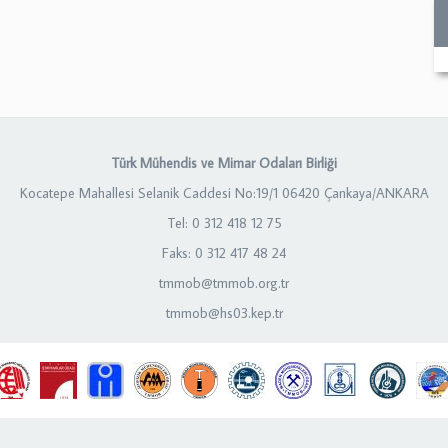
Türk Mühendis ve Mimar Odaları Birliği
Kocatepe Mahallesi Selanik Caddesi No:19/1 06420 Çankaya/ANKARA
Tel: 0 312 418 12 75
Faks: 0 312 417 48 24
tmmob@tmmob.org.tr
tmmob@hs03.kep.tr