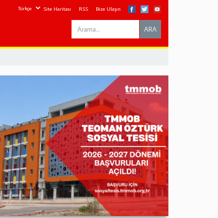
Site Haritası
RSS
Bize Ulaşın
Search
ARA
this
site