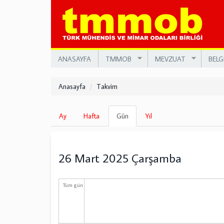
Ana
içeriğe
atla
ANASAYFA
TMMOB
MEVZUAT
BELG
Anasayfa
Takvim
Birincil
Ay
Hafta
Gün
(etkin
Yıl
sekmeler
sekme)
26 Mart 2025 Çarşamba
Tüm gün