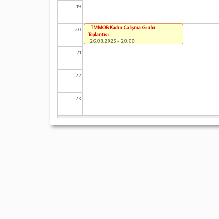
19
TMMOB Kadın Çalışma Grubu
20
Toplantısı
26.03.2025 - 20:00
21
22
23