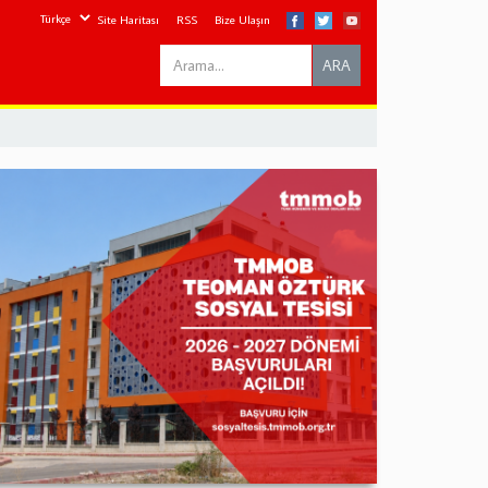
Site Haritası
RSS
Bize Ulaşın
Search
ARA
this
site