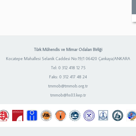
Türk Mühendis ve Mimar Odaları Birliği
Kocatepe Mahallesi Selanik Caddesi No:19/1 06420 Çankaya/ANKARA
Tel: 0 312 418 12 75
Faks: 0 312 417 48 24
tmmob@tmmob.org.tr
tmmob@hs03.kep.tr