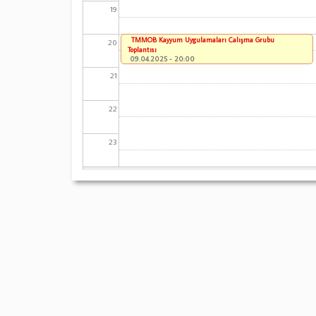
19
TMMOB Kayyum Uygulamaları Çalışma Grubu
20
Toplantısı
09.04.2025 - 20:00
21
22
23