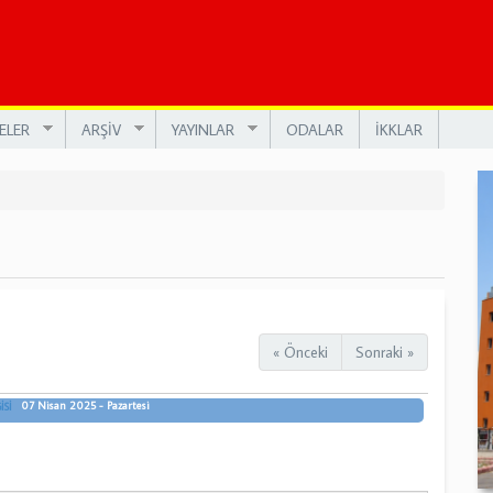
ELER
ARŞİV
YAYINLAR
ODALAR
İKKLAR
« Önceki
Sonraki »
07 Nisan 2025 - Pazartesi
İSİ