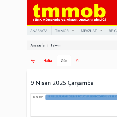
Ana
içeriğe
atla
ANASAYFA
TMMOB
MEVZUAT
BELG
Anasayfa
Takvim
Birincil
Ay
Hafta
Gün
(etkin
Yıl
sekmeler
sekme)
9 Nisan 2025 Çarşamba
Tüm gün
14. ULUSLARARASI DELME PATLATMA SEMPOZYUMU VE SERG