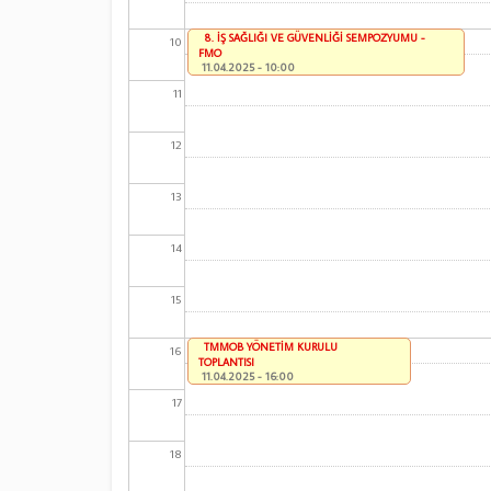
8. İŞ SAĞLIĞI VE GÜVENLİĞİ SEMPOZYUMU -
10
FMO
11.04.2025 - 10:00
11
12
13
14
15
TMMOB YÖNETİM KURULU
16
TOPLANTISI
11.04.2025 - 16:00
17
18