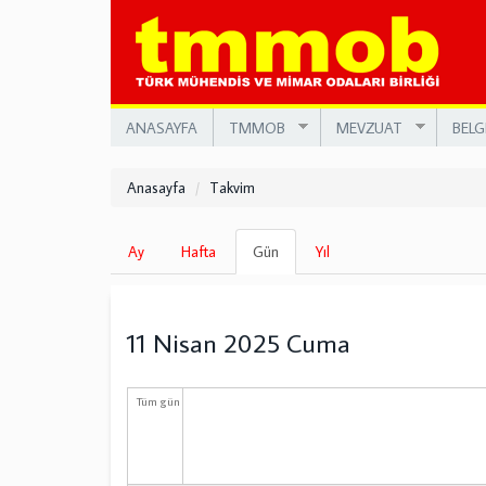
Ana
içeriğe
atla
ANASAYFA
TMMOB
MEVZUAT
BELG
Anasayfa
Takvim
Birincil
Ay
Hafta
Gün
(etkin
Yıl
sekmeler
sekme)
11 Nisan 2025 Cuma
Tüm gün