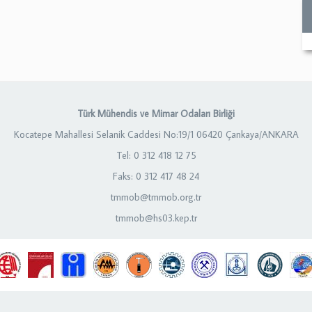
Türk Mühendis ve Mimar Odaları Birliği
Kocatepe Mahallesi Selanik Caddesi No:19/1 06420 Çankaya/ANKARA
Tel: 0 312 418 12 75
Faks: 0 312 417 48 24
tmmob@tmmob.org.tr
tmmob@hs03.kep.tr