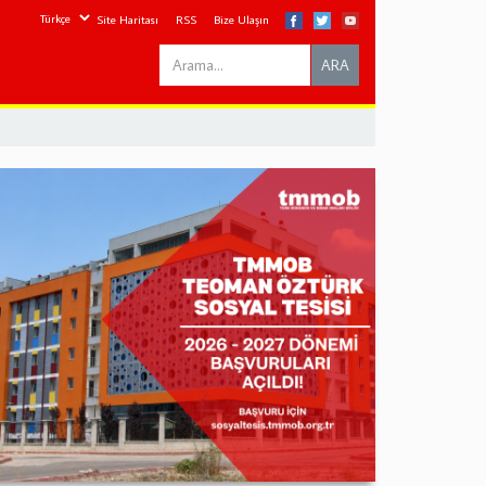
Site Haritası
RSS
Bize Ulaşın
Search
ARA
this
site