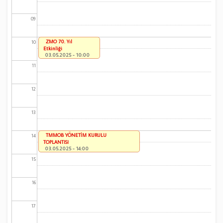
09
ZMO 70. Yıl
10
Etkinliği
03.05.2025 - 10:00
11
12
13
TMMOB YÖNETİM KURULU
14
TOPLANTISI
03.05.2025 - 14:00
15
16
17