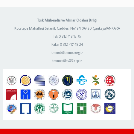
Türk Mühendis ve Mimar Odaları Birliği
Kocatepe Mahallesi Selanik Caddesi No:19/1 06420 Çankaya/ANKARA
Tel: 0 312 418 12 75
Faks: 0 312 417 48 24
tmmob@tmmob.org.tr
tmmob@hs03.kep.tr