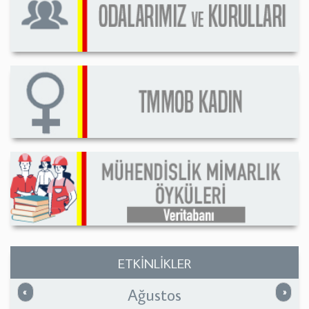
ETKİNLİKLER
Ağustos
Önceki
Sonrak
«
»