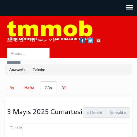
Site Haritası
RSS
Bize Ulaşın
Search
ARA
this
Anasayfa
Takvim
site
Birincil
Ay
Hafta
Gün
(etkin
Yıl
sekmeler
sekme)
3 Mayıs 2025 Cumartesi
« Önceki
Sonraki »
Tüm gün