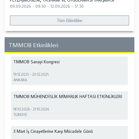
PEYZAJMOGENÇ TASARIM VE UYGULAMASI YARIŞMASI
09.09.2026 - 09:30
-
12.09.2026 - 17:30
Tüm Etkinlikler
TMMOB Etkinlikleri
TMMOB Sanayi Kongresi
19.12.2025
-
20.12.2025
ANKARA
TMMOB MÜHENDİSLİK MİMARLIK HAFTASI ETKİNLİKLERİ
18.10.2026
-
21.10.2026
TÜRKİYE
3 Mart İş Cinayetlerine Karşı Mücadele Günü