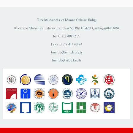
Türk Mühendis ve Mimar Odaları Birliği
Kocatepe Mahallesi Selanik Caddesi No:19/1 06420 Çankaya/ANKARA
Tel: 0 312 418 12 75
Faks: 0 312 417 48 24
tmmob@tmmob.org.tr
tmmob@hs03.kep.tr