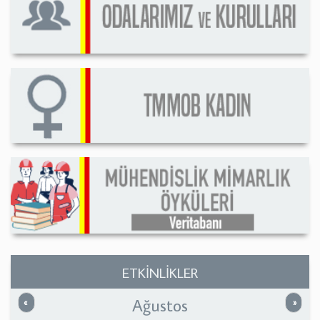
ETKİNLİKLER
Ağustos
Önceki
Sonrak
«
»