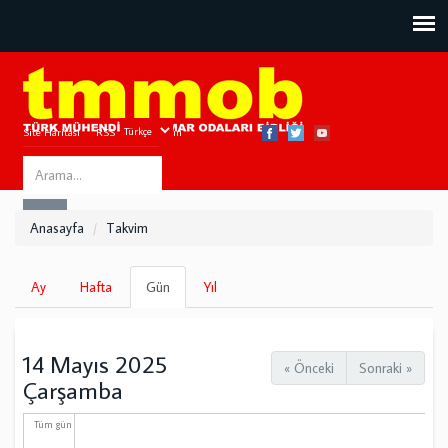
Site Haritası
RSS
Bize Ulaşın
Search
ARA
this
Anasayfa
Takvim
site
Birincil
Ay
Hafta
Gün
(etkin
Yıl
sekmeler
sekme)
14 Mayıs 2025
« Önceki
Sonraki »
Çarşamba
Tüm gün