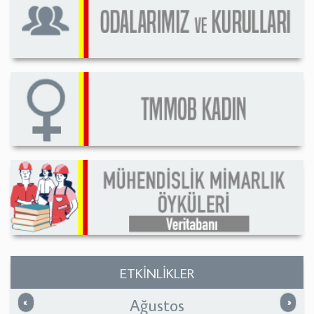
ETKİNLİKLER
Ağustos
Önceki
Sonrak
«
»