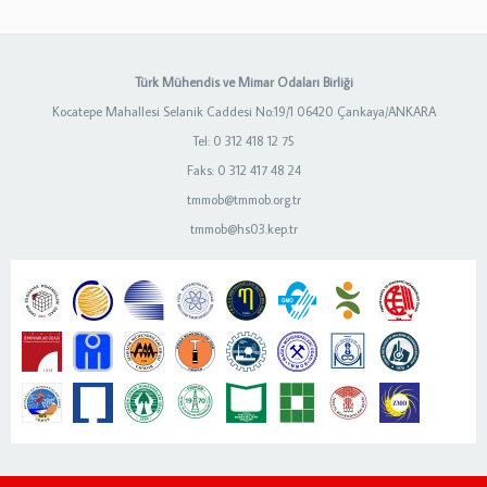
Türk Mühendis ve Mimar Odaları Birliği
Kocatepe Mahallesi Selanik Caddesi No:19/1 06420 Çankaya/ANKARA
Tel: 0 312 418 12 75
Faks: 0 312 417 48 24
tmmob@tmmob.org.tr
tmmob@hs03.kep.tr