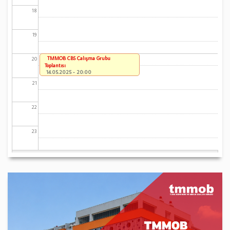
18
19
TMMOB CBS Çalışma Grubu
20
Toplantısı
14.05.2025 - 20:00
21
22
23