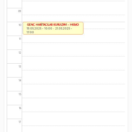
09
GENÇ HARİTACILAR KURULTAYI - HKMO
10
19.05.2025 - 10:00
-
21.05.2025 -
17:00
11
12
13
14
15
16
17