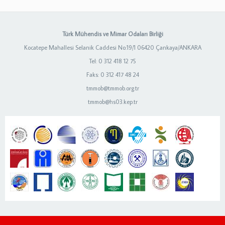
Türk Mühendis ve Mimar Odaları Birliği
Kocatepe Mahallesi Selanik Caddesi No:19/1 06420 Çankaya/ANKARA
Tel: 0 312 418 12 75
Faks: 0 312 417 48 24
tmmob@tmmob.org.tr
tmmob@hs03.kep.tr