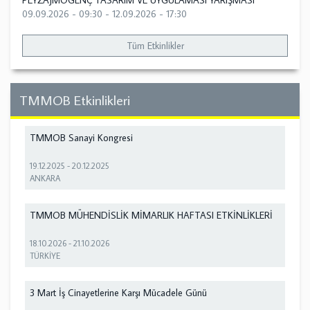
PEYZAJMOGENÇ TASARIM VE UYGULAMASI YARIŞMASI
09.09.2026 - 09:30
-
12.09.2026 - 17:30
Tüm Etkinlikler
TMMOB Etkinlikleri
TMMOB Sanayi Kongresi
19.12.2025
-
20.12.2025
ANKARA
TMMOB MÜHENDİSLİK MİMARLIK HAFTASI ETKİNLİKLERİ
18.10.2026
-
21.10.2026
TÜRKİYE
3 Mart İş Cinayetlerine Karşı Mücadele Günü