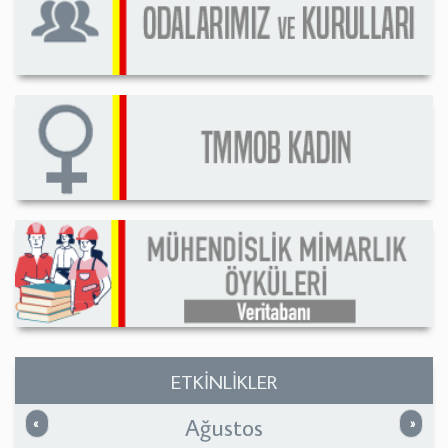
ETKİNLİKLER
Ağustos
Önceki
Sonrak
«
»