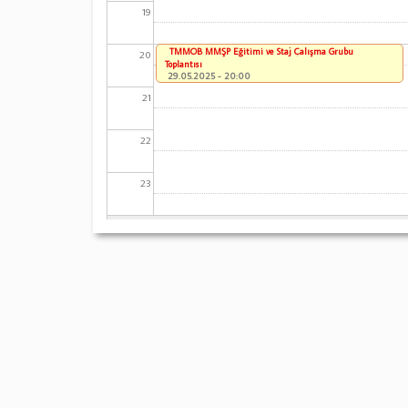
19
TMMOB MMŞP Eğitimi ve Staj Çalışma Grubu
20
Toplantısı
29.05.2025 - 20:00
21
22
23