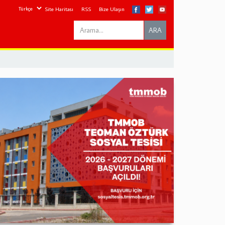
Site Haritası
RSS
Bize Ulaşın
Search
ARA
this
site