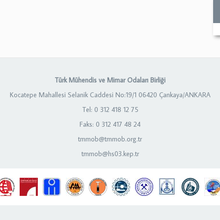
Türk Mühendis ve Mimar Odaları Birliği
Kocatepe Mahallesi Selanik Caddesi No:19/1 06420 Çankaya/ANKARA
Tel: 0 312 418 12 75
Faks: 0 312 417 48 24
tmmob@tmmob.org.tr
tmmob@hs03.kep.tr