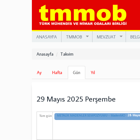
Ana
içeriğe
atla
ANASAYFA
TMMOB
MEVZUAT
BELG
Anasayfa
Takvim
Birincil
Ay
Hafta
Gün
(etkin
Yıl
sekmeler
sekme)
29 Mayıs 2025 Perşembe
28 Mayıs
Tüm gün
METALİK MADENLER SEMPOZYUMU - MadenMO