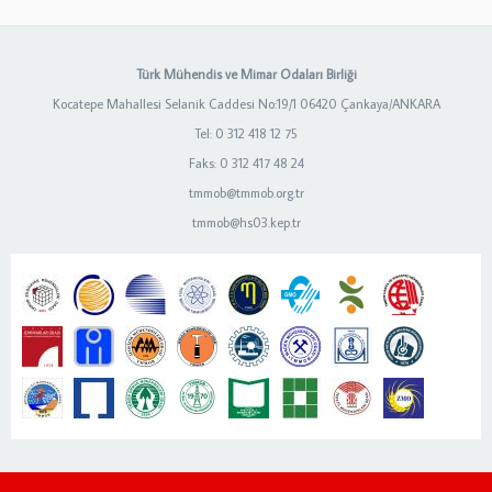
Türk Mühendis ve Mimar Odaları Birliği
Kocatepe Mahallesi Selanik Caddesi No:19/1 06420 Çankaya/ANKARA
Tel: 0 312 418 12 75
Faks: 0 312 417 48 24
tmmob@tmmob.org.tr
tmmob@hs03.kep.tr