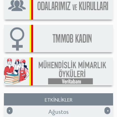
ETKİNLİKLER
Ağustos
Önceki
Sonrak
«
»