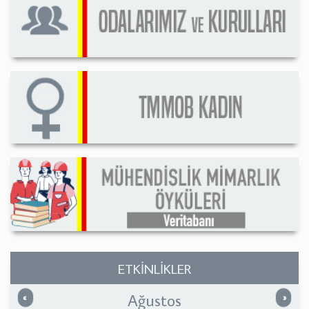
ETKİNLİKLER
Ağustos
Önceki
Sonrak
«
»