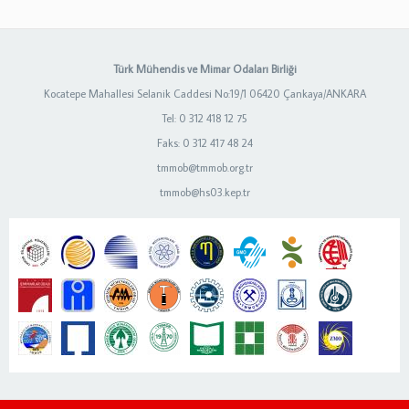
Türk Mühendis ve Mimar Odaları Birliği
Kocatepe Mahallesi Selanik Caddesi No:19/1 06420 Çankaya/ANKARA
Tel: 0 312 418 12 75
Faks: 0 312 417 48 24
tmmob@tmmob.org.tr
tmmob@hs03.kep.tr