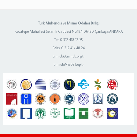
Türk Mühendis ve Mimar Odaları Birliği
Kocatepe Mahallesi Selanik Caddesi No:19/1 06420 Çankaya/ANKARA
Tel: 0 312 418 12 75
Faks: 0 312 417 48 24
tmmob@tmmob.org.tr
tmmob@hs03.kep.tr