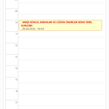
09
MMŞP GÜNCEL SORUNLARI VE ÇÖZÜM ÖNERİLERİ AYDIN YEREL
10
KURULTAYI
28.06.2025 - 10:00
11
12
13
14
15
16
17