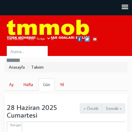
Site Haritası
RSS
Bize Ulaşın
Search
ARA
this
Anasayfa
Takvim
site
Birincil
Ay
Hafta
Gün
(etkin
Yıl
sekmeler
sekme)
28 Haziran 2025
« Önceki
Sonraki »
Cumartesi
Tüm gün