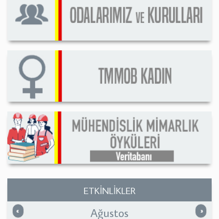
ETKİNLİKLER
Ağustos
Önceki
Sonrak
«
»