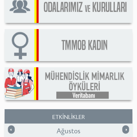
ETKİNLİKLER
Ağustos
Önceki
Sonrak
«
»