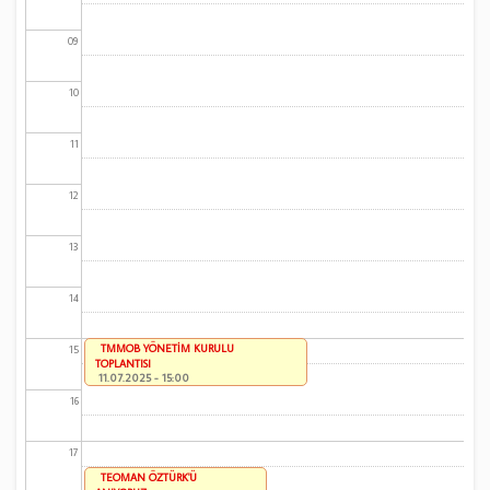
09
10
11
12
13
14
TMMOB YÖNETİM KURULU
15
TOPLANTISI
11.07.2025 - 15:00
16
17
TEOMAN ÖZTÜRK'Ü