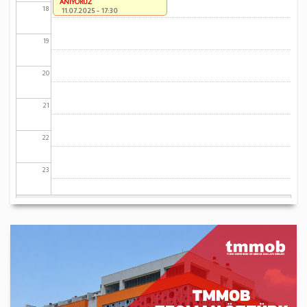
ANIYORUZ
18
11.07.2025 - 17:30
19
20
21
22
23