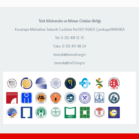
Türk Mühendis ve Mimar Odaları Birliği
Kocatepe Mahallesi Selanik Caddesi No:19/1 06420 Çankaya/ANKARA
Tel: 0 312 418 12 75
Faks: 0 312 417 48 24
tmmob@tmmob.org.tr
tmmob@hs03.kep.tr