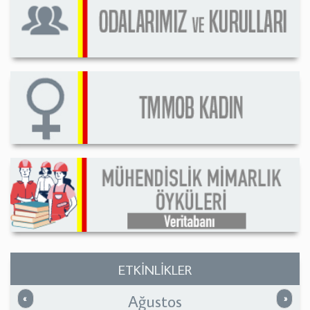
ETKİNLİKLER
Ağustos
Önceki
Sonrak
«
»