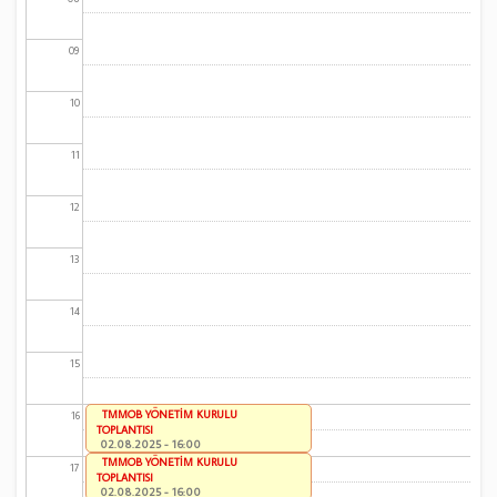
09
10
11
12
13
14
15
TMMOB YÖNETİM KURULU
16
TOPLANTISI
02.08.2025 - 16:00
TMMOB YÖNETİM KURULU
17
TOPLANTISI
02.08.2025 - 16:00