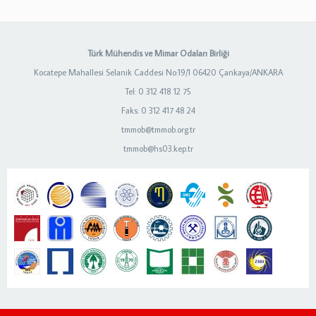
Türk Mühendis ve Mimar Odaları Birliği
Kocatepe Mahallesi Selanik Caddesi No:19/1 06420 Çankaya/ANKARA
Tel: 0 312 418 12 75
Faks: 0 312 417 48 24
tmmob@tmmob.org.tr
tmmob@hs03.kep.tr