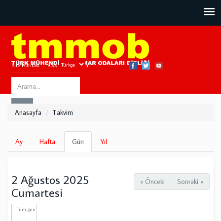
Site Haritası
RSS
Bize Ulaşın
Search
ARA
this
Anasayfa
Takvim
site
Birincil
Ay
Hafta
Gün
(etkin
Yıl
sekmeler
sekme)
2 Ağustos 2025
« Önceki
Sonraki »
Cumartesi
Tüm gün