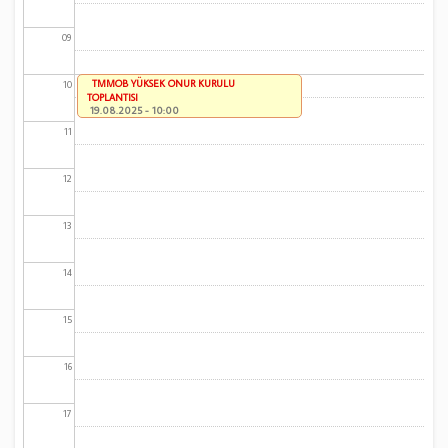
09
TMMOB YÜKSEK ONUR KURULU
10
TOPLANTISI
19.08.2025 - 10:00
11
12
13
14
15
16
17