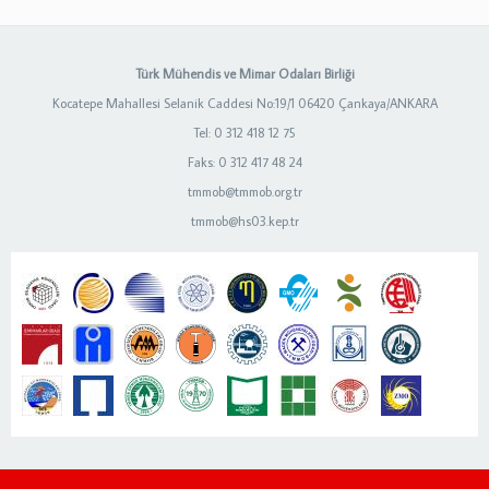
Türk Mühendis ve Mimar Odaları Birliği
Kocatepe Mahallesi Selanik Caddesi No:19/1 06420 Çankaya/ANKARA
Tel: 0 312 418 12 75
Faks: 0 312 417 48 24
tmmob@tmmob.org.tr
tmmob@hs03.kep.tr