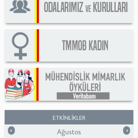
ETKİNLİKLER
Ağustos
Önceki
Sonrak
«
»