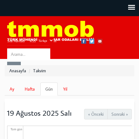
Site Haritası
RSS
Bize Ulaşın
Search
ARA
this
Anasayfa
Takvim
site
Birincil
Ay
Hafta
Gün
(etkin
Yıl
sekmeler
sekme)
19 Ağustos 2025 Salı
« Önceki
Sonraki »
Tüm gün