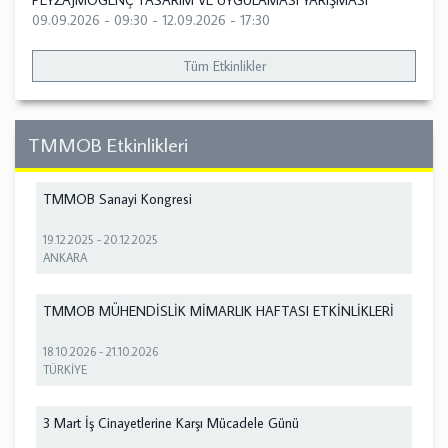
PEYZAJMOGENÇ TASARIM VE UYGULAMASI YARIŞMASI
09.09.2026 - 09:30
-
12.09.2026 - 17:30
Tüm Etkinlikler
TMMOB Etkinlikleri
TMMOB Sanayi Kongresi
19.12.2025
-
20.12.2025
ANKARA
TMMOB MÜHENDİSLİK MİMARLIK HAFTASI ETKİNLİKLERİ
18.10.2026
-
21.10.2026
TÜRKİYE
3 Mart İş Cinayetlerine Karşı Mücadele Günü