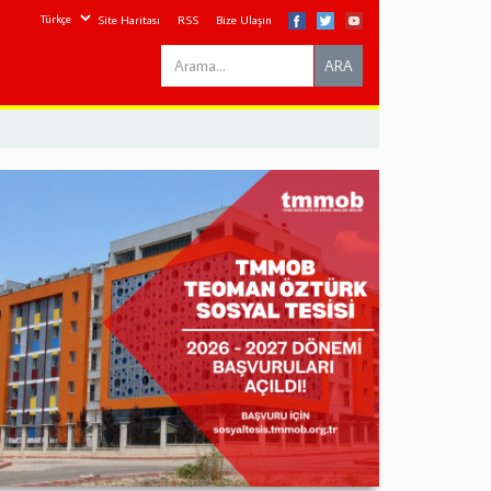
Site Haritası
RSS
Bize Ulaşın
Search
ARA
this
site