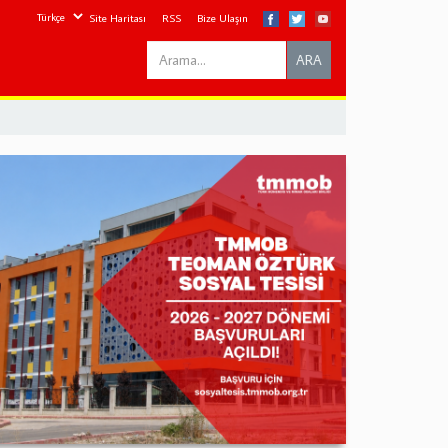
Site Haritası
RSS
Bize Ulaşın
Search
ARA
this
site