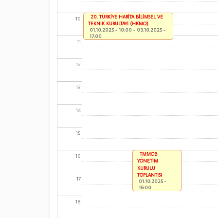
20. TÜRKİYE HARİTA BİLİMSEL VE
10
TEKNİK KURULTAYI (HKMO)
01.10.2025 - 10:00
-
03.10.2025 -
17:00
11
12
13
14
15
TMMOB
16
YÖNETİM
KURULU
TOPLANTISI
17
01.10.2025 -
16:00
18