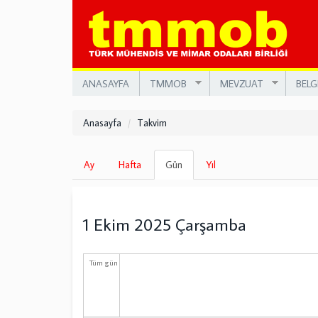
Ana
içeriğe
atla
ANASAYFA
TMMOB
MEVZUAT
BELG
Anasayfa
Takvim
Birincil
Ay
Hafta
Gün
(etkin
Yıl
sekmeler
sekme)
1 Ekim 2025 Çarşamba
Tüm gün