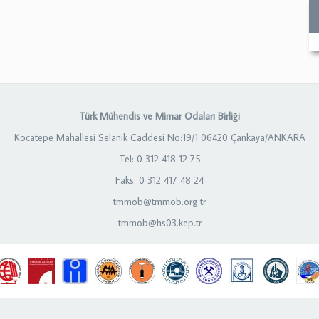
Türk Mühendis ve Mimar Odaları Birliği
Kocatepe Mahallesi Selanik Caddesi No:19/1 06420 Çankaya/ANKARA
Tel: 0 312 418 12 75
Faks: 0 312 417 48 24
tmmob@tmmob.org.tr
tmmob@hs03.kep.tr