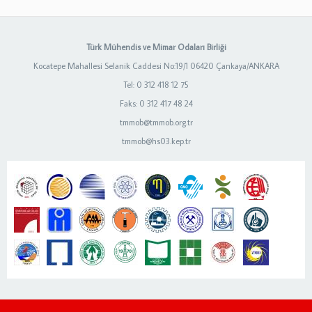
Türk Mühendis ve Mimar Odaları Birliği
Kocatepe Mahallesi Selanik Caddesi No:19/1 06420 Çankaya/ANKARA
Tel: 0 312 418 12 75
Faks: 0 312 417 48 24
tmmob@tmmob.org.tr
tmmob@hs03.kep.tr