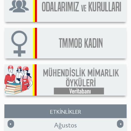
ETKİNLİKLER
Ağustos
Önceki
Sonrak
«
»