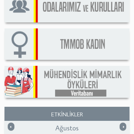
ETKİNLİKLER
Ağustos
Önceki
Sonrak
«
»