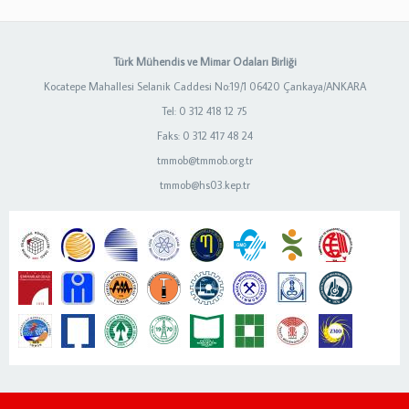
Türk Mühendis ve Mimar Odaları Birliği
Kocatepe Mahallesi Selanik Caddesi No:19/1 06420 Çankaya/ANKARA
Tel: 0 312 418 12 75
Faks: 0 312 417 48 24
tmmob@tmmob.org.tr
tmmob@hs03.kep.tr