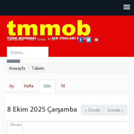
Site Haritası
RSS
Bize Ulaşın
Search
ARA
this
Anasayfa
Takvim
site
Birincil
Ay
Hafta
Gün
(etkin
Yıl
sekmeler
sekme)
8 Ekim 2025 Çarşamba
« Önceki
Sonraki »
Tüm gün