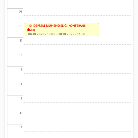
09
10. DEPREM MÜHENDİSLİĞİ KONFERANSI
10
(İMO)
08.10.2025 - 10:00
-
10.10.2025 - 17:00
11
12
13
14
15
16
17