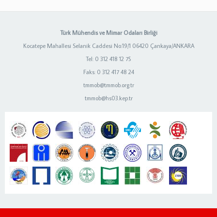
Türk Mühendis ve Mimar Odaları Birliği
Kocatepe Mahallesi Selanik Caddesi No:19/1 06420 Çankaya/ANKARA
Tel: 0 312 418 12 75
Faks: 0 312 417 48 24
tmmob@tmmob.org.tr
tmmob@hs03.kep.tr