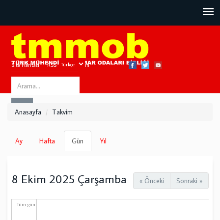
Site Haritası
RSS
Bize Ulaşın
Search
ARA
this
Anasayfa
Takvim
site
Birincil
Ay
Hafta
Gün
(etkin
Yıl
sekmeler
sekme)
8 Ekim 2025 Çarşamba
« Önceki
Sonraki »
Tüm gün