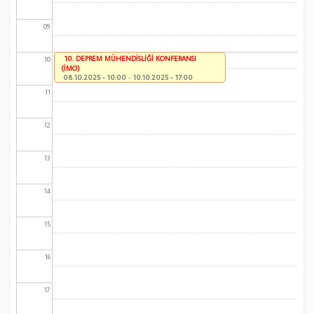
09
10. DEPREM MÜHENDİSLİĞİ KONFERANSI
10
(İMO)
08.10.2025 - 10:00
-
10.10.2025 - 17:00
11
12
13
14
15
16
17