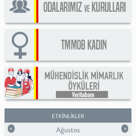
ETKİNLİKLER
Ağustos
Önceki
Sonrak
«
»