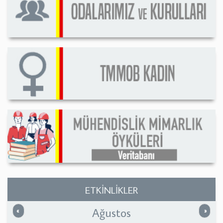
ETKİNLİKLER
Ağustos
Önceki
Sonrak
«
»