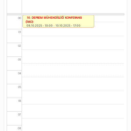
10. DEPREM MÜHENDİSLİĞİ KONFERANSI
00
(İMO)
08.10.2025 - 10:00
-
10.10.2025 - 17:00
01
02
03
04
05
06
07
08