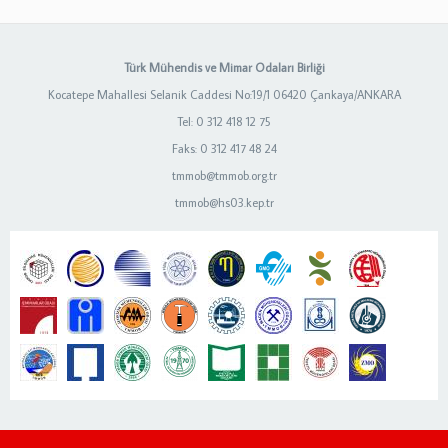
Türk Mühendis ve Mimar Odaları Birliği
Kocatepe Mahallesi Selanik Caddesi No:19/1 06420 Çankaya/ANKARA
Tel: 0 312 418 12 75
Faks: 0 312 417 48 24
tmmob@tmmob.org.tr
tmmob@hs03.kep.tr