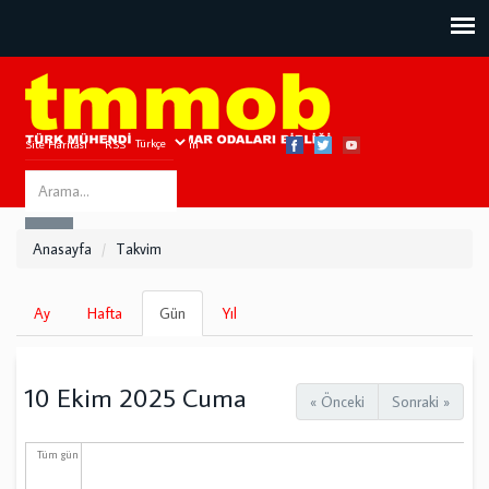
Site Haritası
RSS
Bize Ulaşın
Search
ARA
this
Anasayfa
Takvim
site
Birincil
Ay
Hafta
Gün
(etkin
Yıl
sekmeler
sekme)
10 Ekim 2025 Cuma
« Önceki
Sonraki »
Tüm gün