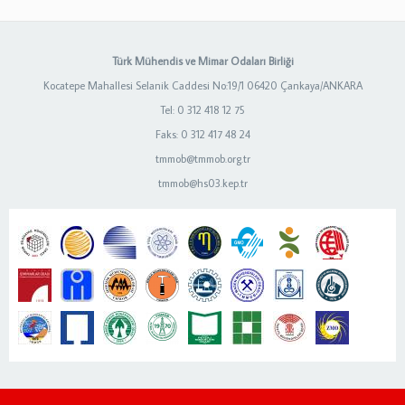
Türk Mühendis ve Mimar Odaları Birliği
Kocatepe Mahallesi Selanik Caddesi No:19/1 06420 Çankaya/ANKARA
Tel: 0 312 418 12 75
Faks: 0 312 417 48 24
tmmob@tmmob.org.tr
tmmob@hs03.kep.tr