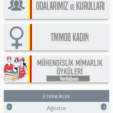
ETKİNLİKLER
Ağustos
Önceki
Sonrak
«
»