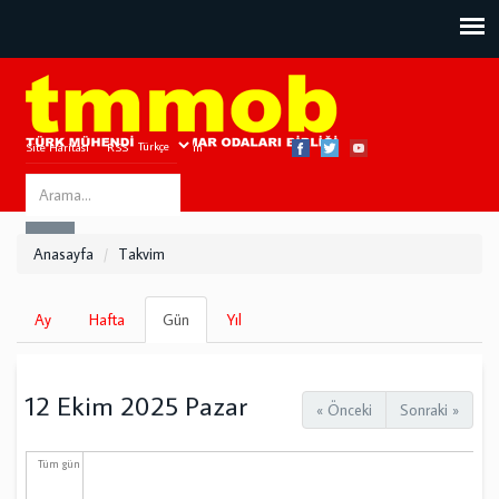
Site Haritası
RSS
Bize Ulaşın
Search
ARA
this
Anasayfa
Takvim
site
Birincil
Ay
Hafta
Gün
(etkin
Yıl
sekmeler
sekme)
12 Ekim 2025 Pazar
« Önceki
Sonraki »
Tüm gün