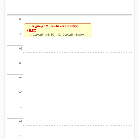
00
5. Bilgisayar Mühendisleri Kurultayı
(BMO)
01
11.10.2025 - 09:30
-
12.10.2025 - 18:00
02
03
04
05
06
07
08