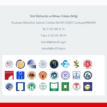
Türk Mühendis ve Mimar Odaları Birliği
Kocatepe Mahallesi Selanik Caddesi No:19/1 06420 Çankaya/ANKARA
Tel: 0 312 418 12 75
Faks: 0 312 417 48 24
tmmob@tmmob.org.tr
tmmob@hs03.kep.tr