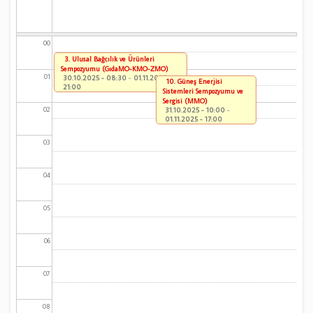
00
3. Ulusal Bağcılık ve Ürünleri
Sempozyumu (GıdaMO-KMO-ZMO)
01
30.10.2025 - 08:30
-
01.11.2025 -
10. Güneş Enerjisi
21:00
Sistemleri Sempozyumu ve
Sergisi (MMO)
02
31.10.2025 - 10:00
-
01.11.2025 - 17:00
03
04
05
06
07
08