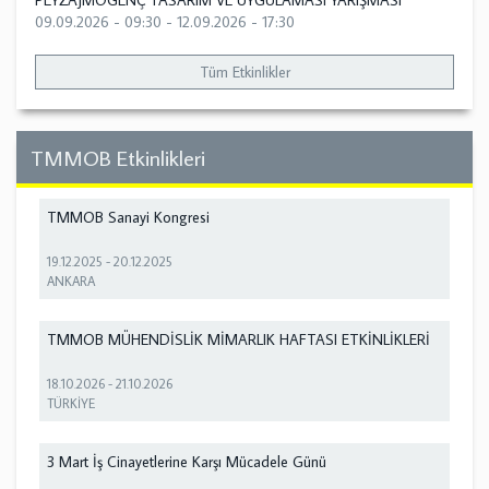
PEYZAJMOGENÇ TASARIM VE UYGULAMASI YARIŞMASI
09.09.2026 - 09:30
-
12.09.2026 - 17:30
Tüm Etkinlikler
TMMOB Etkinlikleri
TMMOB Sanayi Kongresi
19.12.2025
-
20.12.2025
ANKARA
TMMOB MÜHENDİSLİK MİMARLIK HAFTASI ETKİNLİKLERİ
18.10.2026
-
21.10.2026
TÜRKİYE
3 Mart İş Cinayetlerine Karşı Mücadele Günü