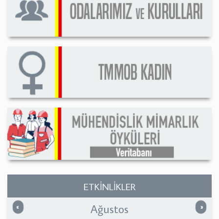
ETKİNLİKLER
Ağustos
Önceki
Sonrak
«
»