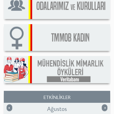
ETKİNLİKLER
Ağustos
Önceki
Sonrak
«
»