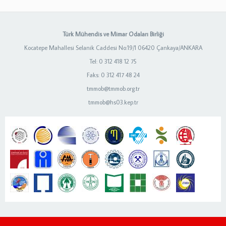
Türk Mühendis ve Mimar Odaları Birliği
Kocatepe Mahallesi Selanik Caddesi No:19/1 06420 Çankaya/ANKARA
Tel: 0 312 418 12 75
Faks: 0 312 417 48 24
tmmob@tmmob.org.tr
tmmob@hs03.kep.tr