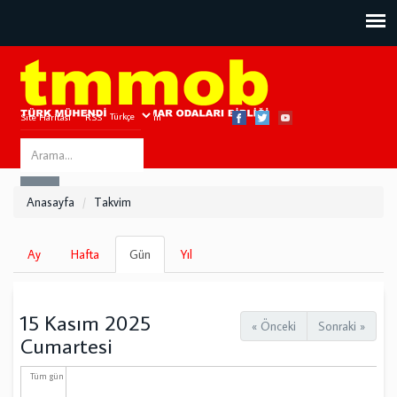
Site Haritası
RSS
Bize Ulaşın
Search
ARA
this
Anasayfa
Takvim
site
Birincil
Ay
Hafta
Gün
(etkin
Yıl
sekmeler
sekme)
15 Kasım 2025
« Önceki
Sonraki »
Cumartesi
Tüm gün