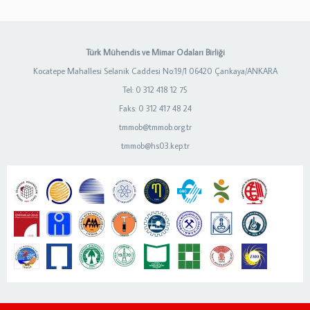
Türk Mühendis ve Mimar Odaları Birliği
Kocatepe Mahallesi Selanik Caddesi No:19/1 06420 Çankaya/ANKARA
Tel: 0 312 418 12 75
Faks: 0 312 417 48 24
tmmob@tmmob.org.tr
tmmob@hs03.kep.tr