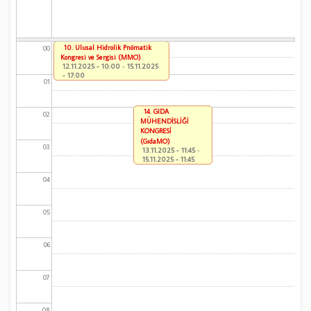
10. Ulusal Hidrolik Pnömatik
00
Kongresi ve Sergisi (MMO)
12.11.2025 - 10:00
-
15.11.2025
- 17:00
01
14. GIDA
02
MÜHENDİSLİĞİ
KONGRESİ
(GıdaMO)
03
13.11.2025 - 11:45
-
15.11.2025 - 11:45
04
05
06
07
08