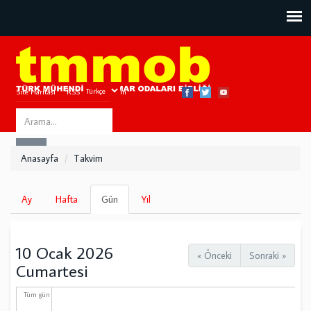
Site Haritası
RSS
Bize Ulaşın
Search
ARA
this
Anasayfa
Takvim
site
Birincil
Ay
Hafta
Gün
(etkin
Yıl
sekmeler
sekme)
10 Ocak 2026
« Önceki
Sonraki »
Cumartesi
Tüm gün