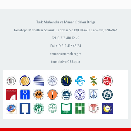
Türk Mühendis ve Mimar Odaları Birliği
Kocatepe Mahallesi Selanik Caddesi No:19/1 06420 Çankaya/ANKARA
Tel: 0 312 418 12 75
Faks: 0 312 417 48 24
tmmob@tmmob.org.tr
tmmob@hs03.kep.tr