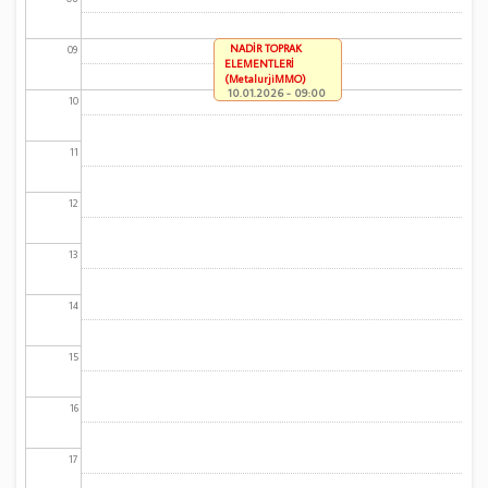
NADİR TOPRAK
09
ELEMENTLERİ
(MetalurjiMMO)
10.01.2026 - 09:00
10
11
12
13
14
15
16
17