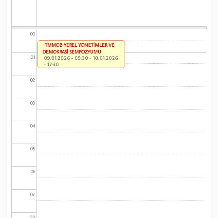
00
TMMOB YEREL YÖNETİMLER VE
DEMOKRASİ SEMPOZYUMU
01
09.01.2026 - 09:30
-
10.01.2026
- 17:30
02
03
04
05
06
07
08