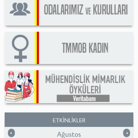
ETKİNLİKLER
Ağustos
Önceki
Sonrak
«
»