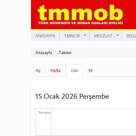
Ana
içeriğe
atla
ANASAYFA
TMMOB
MEVZUAT
BELG
Anasayfa
Takvim
Birincil
Ay
Hafta
Gün
(etkin
Yıl
sekmeler
sekme)
15 Ocak 2026 Perşembe
Tüm gün