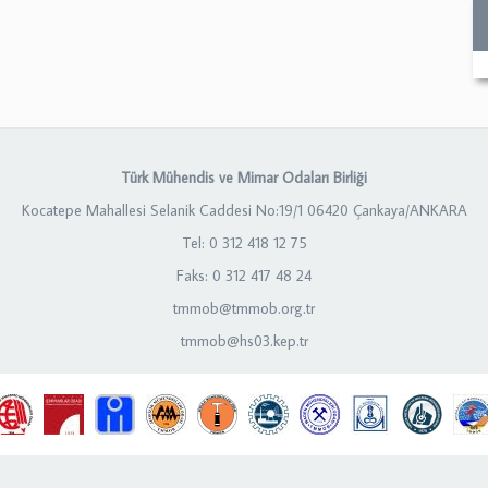
Türk Mühendis ve Mimar Odaları Birliği
Kocatepe Mahallesi Selanik Caddesi No:19/1 06420 Çankaya/ANKARA
Tel: 0 312 418 12 75
Faks: 0 312 417 48 24
tmmob@tmmob.org.tr
tmmob@hs03.kep.tr