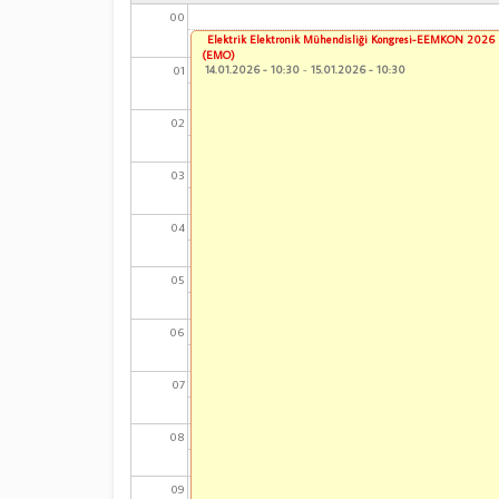
00
Elektrik Elektronik Mühendisliği Kongresi-EEMKON 2026
(EMO)
01
14.01.2026 - 10:30
-
15.01.2026 - 10:30
02
03
04
05
06
07
08
09