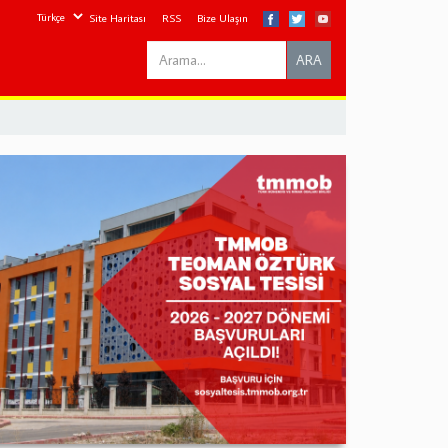
Site Haritası
RSS
Bize Ulaşın
Search
ARA
this
site