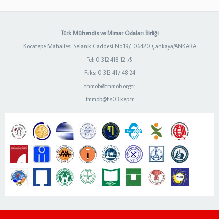
Türk Mühendis ve Mimar Odaları Birliği
Kocatepe Mahallesi Selanik Caddesi No:19/1 06420 Çankaya/ANKARA
Tel: 0 312 418 12 75
Faks: 0 312 417 48 24
tmmob@tmmob.org.tr
tmmob@hs03.kep.tr