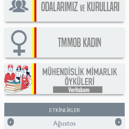
ETKİNLİKLER
Ağustos
Önceki
Sonrak
«
»