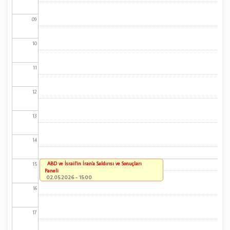
09
10
11
12
13
14
ABD ve İsrail'in İran'a Saldırısı ve Sonuçları
15
Paneli
02.05.2026 - 15:00
16
17