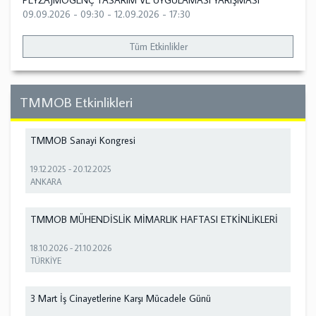
PEYZAJMOGENÇ TASARIM VE UYGULAMASI YARIŞMASI
09.09.2026 - 09:30
-
12.09.2026 - 17:30
Tüm Etkinlikler
TMMOB Etkinlikleri
TMMOB Sanayi Kongresi
19.12.2025
-
20.12.2025
ANKARA
TMMOB MÜHENDİSLİK MİMARLIK HAFTASI ETKİNLİKLERİ
18.10.2026
-
21.10.2026
TÜRKİYE
3 Mart İş Cinayetlerine Karşı Mücadele Günü