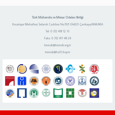
Türk Mühendis ve Mimar Odaları Birliği
Kocatepe Mahallesi Selanik Caddesi No:19/1 06420 Çankaya/ANKARA
Tel: 0 312 418 12 75
Faks: 0 312 417 48 24
tmmob@tmmob.org.tr
tmmob@hs03.kep.tr