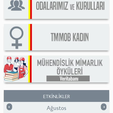
ETKİNLİKLER
Ağustos
Önceki
Sonrak
«
»