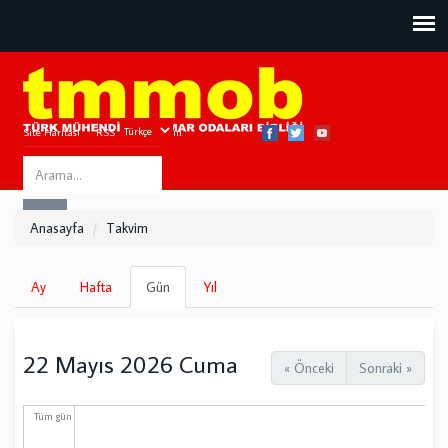
Site Haritası
RSS
Bize Ulaşın
Search
ARA
this
Anasayfa
Takvim
site
Birincil
Ay
Hafta
Gün
(etkin
Yıl
sekmeler
sekme)
22 Mayıs 2026 Cuma
« Önceki
Sonraki »
Tüm gün