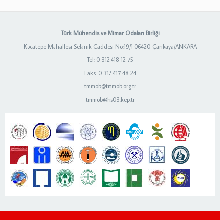
Türk Mühendis ve Mimar Odaları Birliği
Kocatepe Mahallesi Selanik Caddesi No:19/1 06420 Çankaya/ANKARA
Tel: 0 312 418 12 75
Faks: 0 312 417 48 24
tmmob@tmmob.org.tr
tmmob@hs03.kep.tr