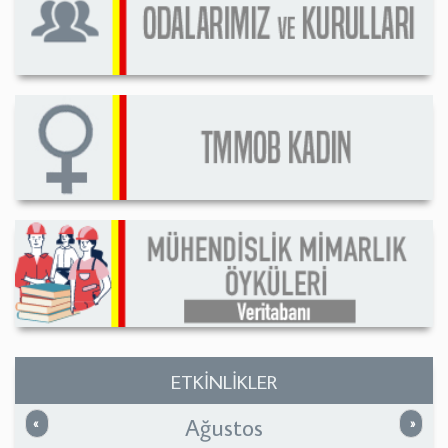
ETKİNLİKLER
Ağustos
Önceki
Sonrak
«
»