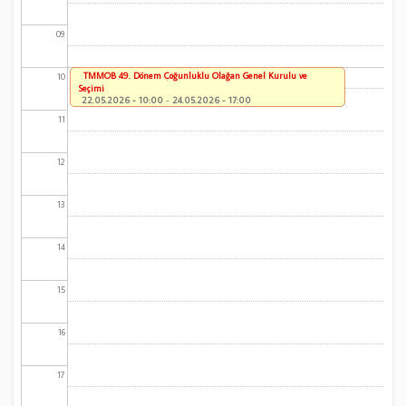
09
TMMOB 49. Dönem Çoğunluklu Olağan Genel Kurulu ve
10
Seçimi
22.05.2026 - 10:00
-
24.05.2026 - 17:00
11
12
13
14
15
16
17