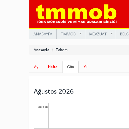
Ana
içeriğe
atla
ANASAYFA
TMMOB
MEVZUAT
BELG
Anasayfa
Takvim
Birincil
Ay
Hafta
Gün
(etkin
Yıl
sekmeler
sekme)
Ağustos 2026
Tüm gün