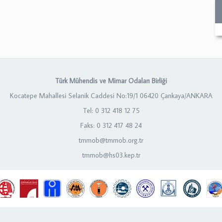
Türk Mühendis ve Mimar Odaları Birliği
Kocatepe Mahallesi Selanik Caddesi No:19/1 06420 Çankaya/ANKARA
Tel: 0 312 418 12 75
Faks: 0 312 417 48 24
tmmob@tmmob.org.tr
tmmob@hs03.kep.tr