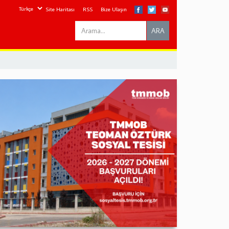
Site Haritası
RSS
Bize Ulaşın
Search
ARA
this
site