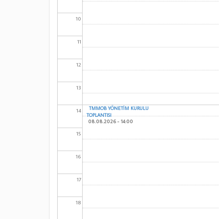
10
11
12
13
TMMOB YÖNETİM KURULU
14
TOPLANTISI
08.08.2026 - 14:00
15
16
17
18