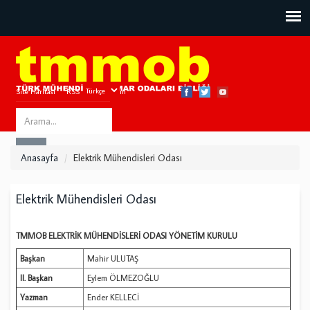
Site Haritası
RSS
Bize Ulaşın
Search
ARA
this
Anasayfa
Elektrik Mühendisleri Odası
site
Elektrik Mühendisleri Odası
TMMOB ELEKTRİK MÜHENDİSLERİ ODASI YÖNETİM KURULU
Başkan
Mahir ULUTAŞ
II. Başkan
Eylem ÖLMEZOĞLU
Yazman
Ender KELLECİ