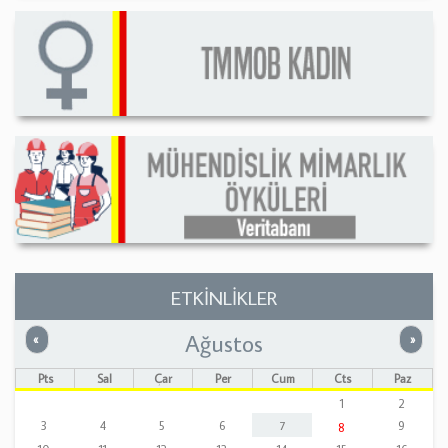
ETKİNLİKLER
Ağustos
Önceki
Sonrak
«
»
Pts
Sal
Çar
Per
Cum
Cts
Paz
1
2
3
4
5
6
7
9
8