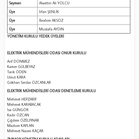
Sayman
Alaattin Ali YOLCU
Üye
İrfan ŞENLİK
Üye
İbrahim AKSÖZ
Üye
Mustafa AYDIN
YÖNETİM KURULU YEDEK ÜYELERİ
ELEKTRİK MÜHENDİSLERİ ODASI ONUR KURULU
Arif DÖNMEZ
Kamer GÜLBEYAZ
Tarık ÖDEN
Umut KARA
Gökhan Serdar ÖZCANLAR
ELEKTRİK MÜHENDİSLERİ ODASI DENETLEME KURULU
Mehmet HEPZARİF
Mehmet KARABACAK
İsa GÜNGÖR
Kadir ÖZCAN
Çiğdem ÖZELPINAR
Mazlum KAPLAN
Mehmet Nazmi KAÇAR