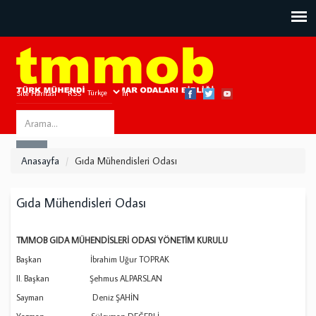
Site Haritası
RSS
Bize Ulaşın
Search
ARA
this
Anasayfa
Gıda Mühendisleri Odası
site
Gıda Mühendisleri Odası
TMMOB GIDA MÜHENDİSLERİ ODASI YÖNETİM KURULU
Başkan İbrahim Uğur TOPRAK
II. Başkan Şehmus ALPARSLAN
Sayman Deniz ŞAHİN