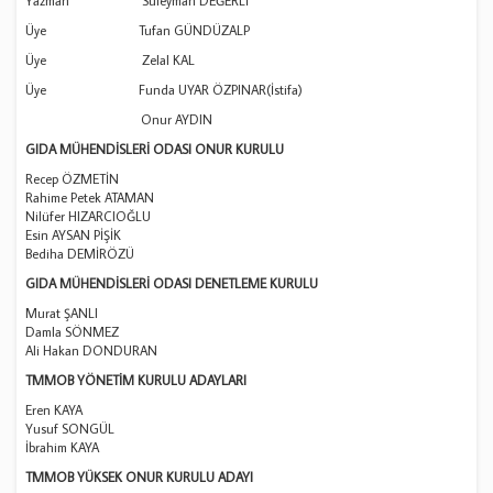
Yazman Süleyman DEĞERLİ
Üye Tufan GÜNDÜZALP
Üye Zelal KAL
Üye Funda UYAR ÖZPINAR(İstifa)
Onur AYDIN
GIDA MÜHENDİSLERİ ODASI ONUR KURULU
Recep ÖZMETİN
Rahime Petek ATAMAN
Nilüfer HIZARCIOĞLU
Esin AYSAN PİŞİK
Bediha DEMİRÖZÜ
GIDA MÜHENDİSLERİ ODASI DENETLEME KURULU
Murat ŞANLI
Damla SÖNMEZ
Ali Hakan DONDURAN
TMMOB YÖNETİM KURULU ADAYLARI
Eren KAYA
Yusuf SONGÜL
İbrahim KAYA
TMMOB YÜKSEK ONUR KURULU ADAYI