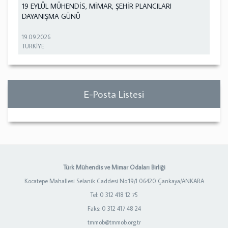
19 EYLÜL MÜHENDİS, MİMAR, ŞEHİR PLANCILARI
DAYANIŞMA GÜNÜ
19.09.2026
TÜRKİYE
E-Posta Listesi
Türk Mühendis ve Mimar Odaları Birliği
Kocatepe Mahallesi Selanik Caddesi No:19/1 06420 Çankaya/ANKARA
Tel: 0 312 418 12 75
Faks: 0 312 417 48 24
tmmob@tmmob.org.tr