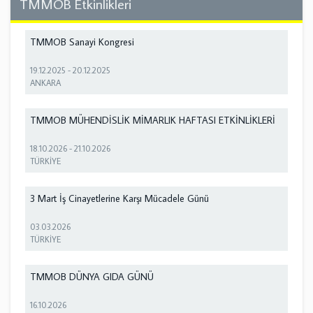
TMMOB Etkinlikleri
TMMOB Sanayi Kongresi
19.12.2025
-
20.12.2025
ANKARA
TMMOB MÜHENDİSLİK MİMARLIK HAFTASI ETKİNLİKLERİ
18.10.2026
-
21.10.2026
TÜRKİYE
3 Mart İş Cinayetlerine Karşı Mücadele Günü
03.03.2026
TÜRKİYE
TMMOB DÜNYA GIDA GÜNÜ
16.10.2026