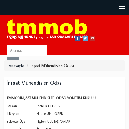
Site Haritası
RSS
Bize Ulaşın
Search
ARA
this
Anasayfa
İnşaat Mühendisleri Odası
site
İnşaat Mühendisleri Odası
TMMOB İNŞAAT MÜHENDİSLERİ ODASI YÖNETİM KURULU
Başkan Selçuk ULUATA
II.Başkan Hatice Ülkü ÖZER
Sekreter Üye Eylem ULUTAŞ AYATAR