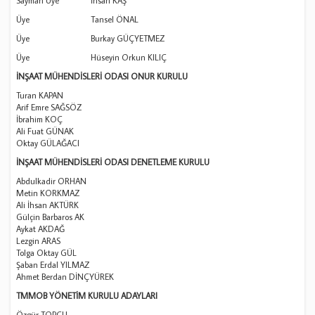
Sayman Üye İhsan KAŞ
Üye Tansel ÖNAL
Üye Burkay GÜÇYETMEZ
Üye Hüseyin Orkun KILIÇ
İNŞAAT MÜHENDİSLERİ ODASI ONUR KURULU
Turan KAPAN
Arif Emre SAĞSÖZ
İbrahim KOÇ
Ali Fuat GÜNAK
Oktay GÜLAĞACI
İNŞAAT MÜHENDİSLERİ ODASI DENETLEME KURULU
Abdulkadir ORHAN
Metin KORKMAZ
Ali İhsan AKTÜRK
Gülçin Barbaros AK
Aykat AKDAĞ
Lezgin ARAS
Tolga Oktay GÜL
Şaban Erdal YILMAZ
Ahmet Berdan DİNÇYÜREK
TMMOB YÖNETİM KURULU ADAYLARI
Özgür TOPÇU