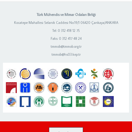
Türk Mühendis ve Mimar Odaları Birliği
Kocatepe Mahallesi Selanik Caddesi No:19/1 06420 Çankaya/ANKARA
Tel: 0 312 418 12 75
Faks: 0 312 417 48 24
tmmob@tmmob.org.tr
tmmob@hs03.kep.tr