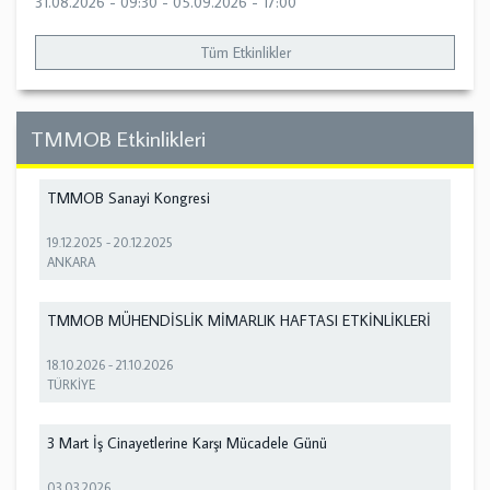
31.08.2026 - 09:30
-
05.09.2026 - 17:00
Tüm Etkinlikler
TMMOB Etkinlikleri
TMMOB Sanayi Kongresi
19.12.2025
-
20.12.2025
ANKARA
TMMOB MÜHENDİSLİK MİMARLIK HAFTASI ETKİNLİKLERİ
18.10.2026
-
21.10.2026
TÜRKİYE
3 Mart İş Cinayetlerine Karşı Mücadele Günü
03.03.2026