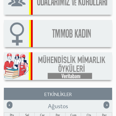
ETKİNLİKLER
Ağustos
Önceki
Sonrak
«
»
Pts
Sal
Çar
Per
Cum
Cts
Paz