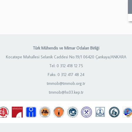
Türk Mühendis ve Mimar Odaları Birliği
Kocatepe Mahallesi Selanik Caddesi No:19/1 06420 Çankaya/ANKARA
Tel: 0 312 418 12 75
Faks: 0 312 417 48 24
tmmob@tmmob.org.tr
tmmob@hs03.kep.tr