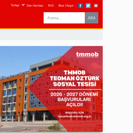
Site Haritası
RSS
Bize Ulaşın
Search
ARA
this
site