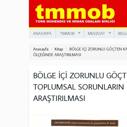
Ana
içeriğe
atla
ANASAYFA
TMMOB
MEVZUAT
BELG
Anasayfa
Kitap
BÖLGE İÇİ ZORUNLU GÖÇTEN K
ÖLÇEĞİNDE ARAŞTIRILMASI
BÖLGE İÇİ ZORUNLU GÖÇ
TOPLUMSAL SORUNLARIN D
ARAŞTIRILMASI