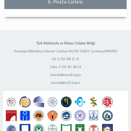
E-Posta Listesi
Türk Mühendis ve Mimar Odaları Birliği
Kocatepe Mahallesi Selanik Caddesi No:19/1 06420 Çankaya/ANKARA
Tel: 0 312 418 12 75
Faks: 0 312 417 48 24
tmmob@tmmob.org.tr
tmmob@hs03.kep.tr