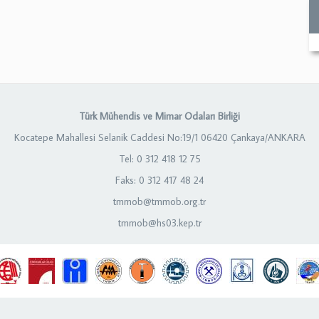
Türk Mühendis ve Mimar Odaları Birliği
Kocatepe Mahallesi Selanik Caddesi No:19/1 06420 Çankaya/ANKARA
Tel: 0 312 418 12 75
Faks: 0 312 417 48 24
tmmob@tmmob.org.tr
tmmob@hs03.kep.tr