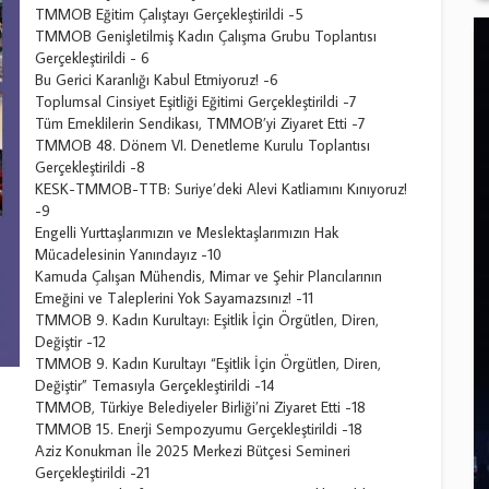
TMMOB Eğitim Çalıştayı Gerçekleştirildi -5
TMMOB Genişletilmiş Kadın Çalışma Grubu Toplantısı
Gerçekleştirildi - 6
Bu Gerici Karanlığı Kabul Etmiyoruz! -6
Toplumsal Cinsiyet Eşitliği Eğitimi Gerçekleştirildi -7
Tüm Emeklilerin Sendikası, TMMOB’yi Ziyaret Etti -7
TMMOB 48. Dönem VI. Denetleme Kurulu Toplantısı
Gerçekleştirildi -8
KESK-TMMOB-TTB: Suriye’deki Alevi Katliamını Kınıyoruz!
-9
Engelli Yurttaşlarımızın ve Meslektaşlarımızın Hak
Mücadelesinin Yanındayız -10
Kamuda Çalışan Mühendis, Mimar ve Şehir Plancılarının
Emeğini ve Taleplerini Yok Sayamazsınız! -11
TMMOB 9. Kadın Kurultayı: Eşitlik İçin Örgütlen, Diren,
Değiştir -12
TMMOB 9. Kadın Kurultayı “Eşitlik İçin Örgütlen, Diren,
Değiştir” Temasıyla Gerçekleştirildi -14
TMMOB, Türkiye Belediyeler Birliği’ni Ziyaret Etti -18
TMMOB 15. Enerji Sempozyumu Gerçekleştirildi -18
Aziz Konukman İle 2025 Merkezi Bütçesi Semineri
Gerçekleştirildi -21