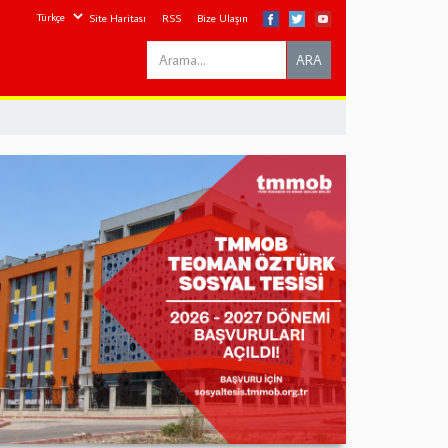
Site Haritası
RSS
Bize Ulaşın
Search
ARA
this
site