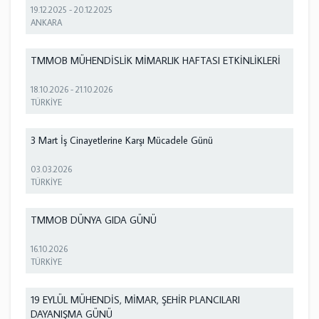
19.12.2025
-
20.12.2025
ANKARA
TMMOB MÜHENDİSLİK MİMARLIK HAFTASI ETKİNLİKLERİ
18.10.2026
-
21.10.2026
TÜRKİYE
3 Mart İş Cinayetlerine Karşı Mücadele Günü
03.03.2026
TÜRKİYE
TMMOB DÜNYA GIDA GÜNÜ
16.10.2026
TÜRKİYE
19 EYLÜL MÜHENDİS, MİMAR, ŞEHİR PLANCILARI
DAYANIŞMA GÜNÜ