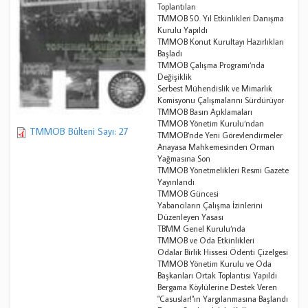
Toplantıları
TMMOB 50. Yıl Etkinlikleri Danışma
Kurulu Yapıldı
TMMOB Konut Kurultayı Hazırlıkları
Başladı
TMMOB Çalışma Programı‘nda
Değişiklik
Serbest Mühendislik ve Mimarlık
Komisyonu Çalışmalarını Sürdürüyor
TMMOB Basın Açıklamaları
TMMOB Yönetim Kurulu‘ndan
TMMOB Bülteni Sayı: 27
TMMOB‘nde Yeni Görevlendirmeler
Anayasa Mahkemesinden Orman
Yağmasına Son
TMMOB Yönetmelikleri Resmi Gazete
Yayınlandı
TMMOB Güncesi
Yabancıların Çalışma İzinlerini
Düzenleyen Yasası
TBMM Genel Kurulu‘nda
TMMOB ve Oda Etkinlikleri
Odalar Birlik Hissesi Ödenti Çizelgesi
TMMOB Yönetim Kurulu ve Oda
Başkanları Ortak Toplantısı Yapıldı
Bergama Köylülerine Destek Veren
"Casuslar!"ın Yargılanmasına Başlandı