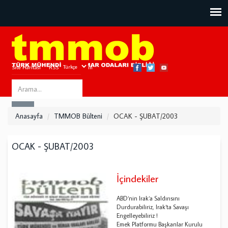
Site Haritası
RSS
Bize Ulaşın
Search
ARA
this
Anasayfa
TMMOB Bülteni
OCAK - ŞUBAT/2003
site
OCAK - ŞUBAT/2003
İçindekiler
ABD‘nin Irak‘a Saldırısını
Durdurabiliriz, Irak‘ta Savaşı
Engelleyebiliriz !
Emek Platformu Başkanlar Kurulu