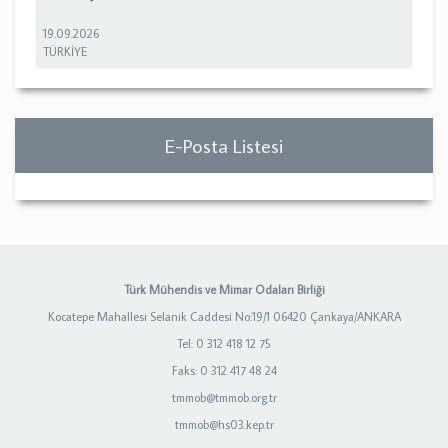
19.09.2026
TÜRKİYE
E-Posta Listesi
Türk Mühendis ve Mimar Odaları Birliği
Kocatepe Mahallesi Selanik Caddesi No:19/1 06420 Çankaya/ANKARA
Tel: 0 312 418 12 75
Faks: 0 312 417 48 24
tmmob@tmmob.org.tr
tmmob@hs03.kep.tr