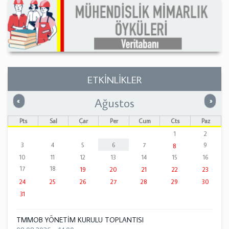
ETKİNLİKLER
Ağustos
Önceki
Sonrak
«
»
Pts
Sal
Çar
Per
Cum
Cts
Paz
1
2
3
4
5
6
7
9
8
10
11
12
13
14
15
16
17
18
19
20
21
22
23
24
25
26
27
28
29
30
31
TMMOB YÖNETİM KURULU TOPLANTISI