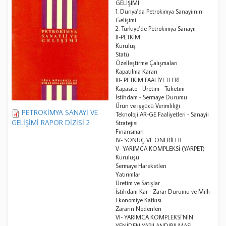
GELİŞİMİ
1. Dünya'da Petrokimya Sanayiinin
Gelişimi
2. Türkiye'de Petrokimya Sanayii
II-PETKİM
Kuruluş
Statü
Özelleştirme Çalışmaları
Kapatılma Kararı
III- PETKİM FAALİYETLERİ
Kapasite - Üretim - Tüketim
İstihdam - Sermaye Durumu
Ürün ve işgücü Verimliliği
PETROKİMYA SANAYİ VE
Teknoloji AR-GE Faaliyetleri - Sanayii
GELİŞİMİ RAPOR DİZİSİ 2
Stratejisi
Finansman
IV- SONUÇ VE ÖNERİLER
V- YARIMCA KOMPLEKSİ (YARPET)
Kuruluşu
Sermaye Hareketlen
Yatırımlar
Üretim ve Satışlar
İstihdam Kar - Zarar Durumu ve Milli
Ekonomiye Katkısı
Zararın Nedenleri
VI- YARIMCA KOMPLEKSİ'NİN
YENİDEN YAPILANDIRILMASI