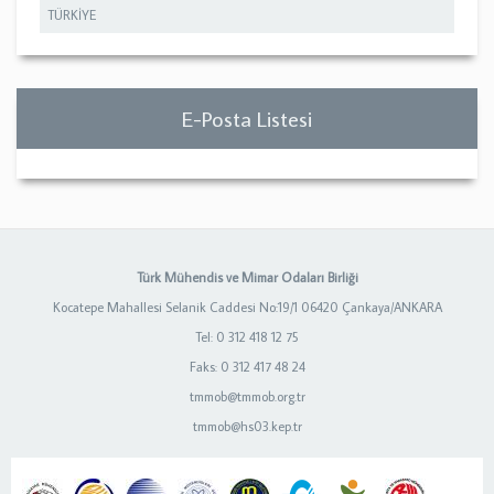
TÜRKİYE
E-Posta Listesi
Türk Mühendis ve Mimar Odaları Birliği
Kocatepe Mahallesi Selanik Caddesi No:19/1 06420 Çankaya/ANKARA
Tel: 0 312 418 12 75
Faks: 0 312 417 48 24
tmmob@tmmob.org.tr
tmmob@hs03.kep.tr