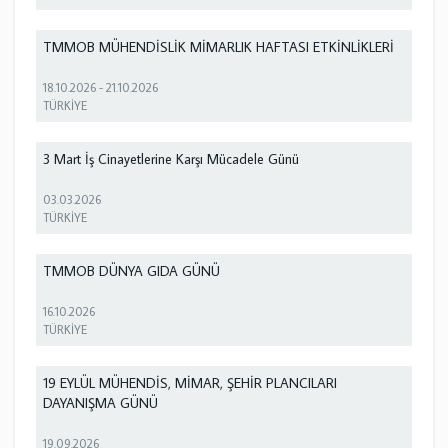
TMMOB MÜHENDİSLİK MİMARLIK HAFTASI ETKİNLİKLERİ
18.10.2026
-
21.10.2026
TÜRKİYE
3 Mart İş Cinayetlerine Karşı Mücadele Günü
03.03.2026
TÜRKİYE
TMMOB DÜNYA GIDA GÜNÜ
16.10.2026
TÜRKİYE
19 EYLÜL MÜHENDİS, MİMAR, ŞEHİR PLANCILARI
DAYANIŞMA GÜNÜ
19.09.2026