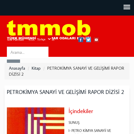
Site Haritası
RSS
Bize Ulaşın
Search
ARA
this
Anasayfa
Kitap
PETROKİMYA SANAYİ VE GELİŞİMİ RAPOR
site
DİZİSİ 2
PETROKİMYA SANAYİ VE GELİŞİMİ RAPOR DİZİSİ 2
İçindekiler
SUNUŞ
l- PETRO KİMYA SANAYİİ VE